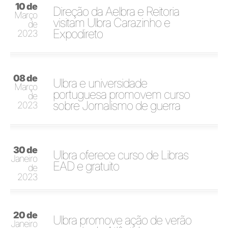
10 de
Direção da Aelbra e Reitoria
Março
visitam Ulbra Carazinho e
de
Expodireto
2023
08 de
Ulbra e universidade
Março
portuguesa promovem curso
de
sobre Jornalismo de guerra
2023
30 de
Ulbra oferece curso de Libras
Janeiro
EAD e gratuito
de
2023
20 de
Ulbra promove ação de verão
Janeiro