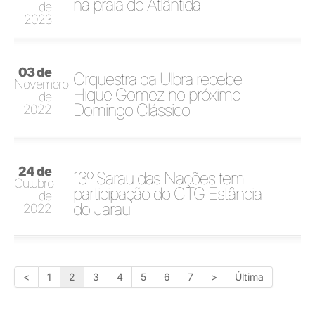
na praia de Atlântida
de
2023
03 de
Orquestra da Ulbra recebe
Novembro
Hique Gomez no próximo
de
Domingo Clássico
2022
24 de
13º Sarau das Nações tem
Outubro
participação do CTG Estância
de
do Jarau
2022
<
1
2
3
4
5
6
7
>
Última