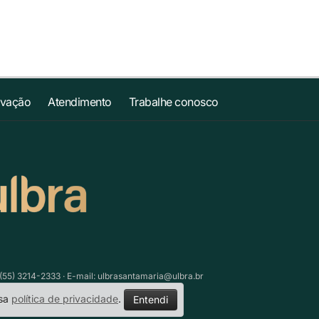
ovação
Atendimento
Trabalhe conosco
(55) 3214-2333 · E-mail:
ulbrasantamaria@ulbra.br
ssa
política de privacidade
.
Entendi