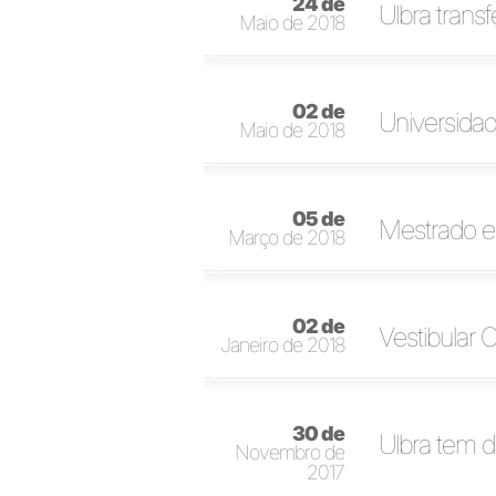
24 de
Ulbra trans
Maio de 2018
02 de
Universidad
Maio de 2018
05 de
Mestrado 
Março de 2018
02 de
Vestibular 
Janeiro de 2018
30 de
Ulbra tem 
Novembro de
2017