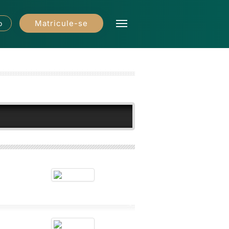
Matricule-se
o