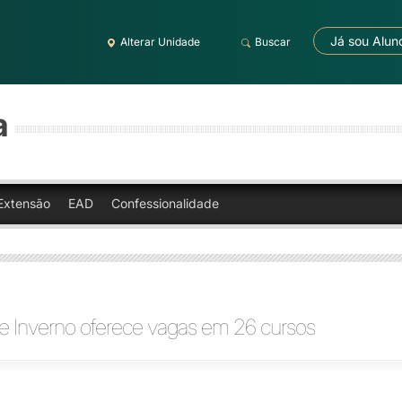
Já sou Alun
Alterar Unidade
Buscar
a
Extensão
EAD
Confessionalidade
de Inverno oferece vagas em 26 cursos