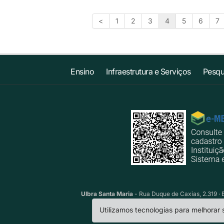
<
1
2
3
4
5
6
7
Ensino
Infraestrutura e Serviços
Pesqu
Ulbra Santa Maria
- Rua Duque de Caxias, 2.319 · 
Utilizamos tecnologias para melhorar