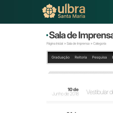
Sala de Imprens
Página Inicial
»
Sala de Imprensa
» Categoria
Graduação
Reitoria
Pesquisa
10 de
Vestibular 
Junho de 2018