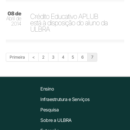
08 de
Crédito Educativo APLUB
Abril de
está à disposição do aluno da
2014
ULBRA
Primeira
<
2
3
4
5
6
7
Ensino
Infraestrutura e Serviços
Pesquisa
Sobre a ULBRA