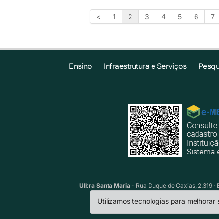
<
1
2
3
4
5
6
7
Ensino
Infraestrutura e Serviços
Pesqu
Ulbra Santa Maria
- Rua Duque de Caxias, 2.319 · 
Utilizamos tecnologias para melhorar