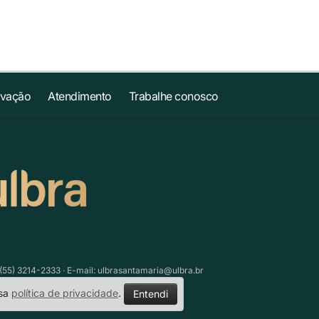
ovação
Atendimento
Trabalhe conosco
(55) 3214-2333 · E-mail:
ulbrasantamaria@ulbra.br
ssa
política de privacidade
.
Entendi