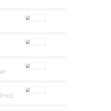
al
dêmico