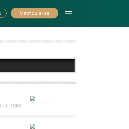
Matricule-se
o
 ou mais