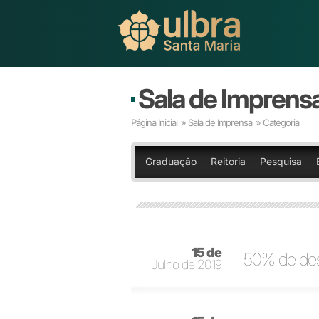
Sala de Imprens
Página Inicial
»
Sala de Imprensa
» Categoria
Graduação
Reitoria
Pesquisa
15 de
50% de des
Julho de 2019