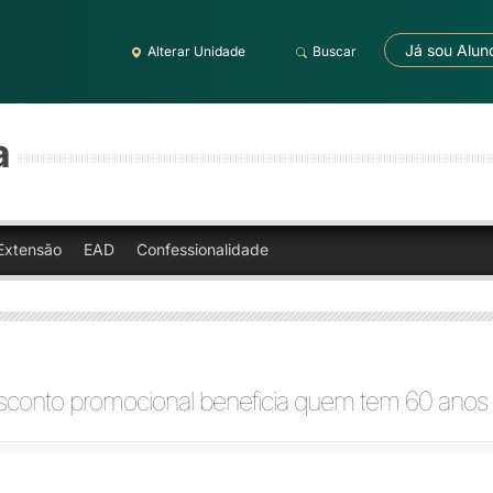
Já sou Alun
Alterar Unidade
Buscar
a
Extensão
EAD
Confessionalidade
conto promocional beneficia quem tem 60 anos