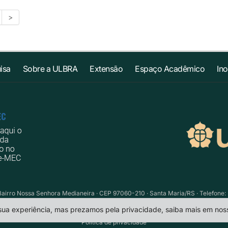
>
isa
Sobre a ULBRA
Extensão
Espaço Acadêmico
In
Bairro Nossa Senhora Medianeira · CEP 97060-210 · Santa Maria/RS · Telefone: 
 sua experiência, mas prezamos pela privacidade, saiba mais em no
Política de privacidade