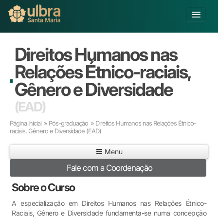
Alterar Unidade
Direitos Humanos nas
Buscar
Relações Étnico-raciais,
Já sou Aluno
Gênero e Diversidade
Matricule-se
(EAD)
Educação Básica
Página Inicial
»
Pós-graduação
» Direitos Humanos nas Relações Étnico-
Graduação
raciais, Gênero e Diversidade
(EAD)
Pós-graduação
Menu
Educação a Distância
Pesquisa
Fale com a Coordenação
Extensão
Sobre o Curso
Infraestrutura e Serviços
Inovação
A especialização em Direitos Humanos nas Relações Étnico-
Raciais, Gênero e Diversidade fundamenta-se numa concepção
Sobre a ULBRA