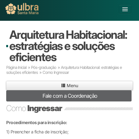
Fechar
Alterar Unidade
Arquitetura Habitacional:
Buscar
estratégias e soluções
Já sou Aluno
eficientes
Matricule-se
Página Inicial
»
Pós-graduação
»
Arquitetura Habitacional: estratégias e
soluções eficientes
» Como Ingressar
Educação Básica
Graduação
Menu
Pós-graduação
Fale com a Coordenação
Educação a Distância
Pesquisa
Como
Ingressar
Extensão
Infraestrutura e Serviços
Procedimentos para inscrição:
Inovação
1) Preencher a ficha de inscrição;
Sobre a ULBRA