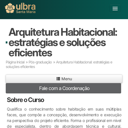
Alterar Unidade
Arquitetura Habitacional:
Buscar
estratégias e soluções
Já sou Aluno
eficientes
Matricule-se
Página Inicial
»
Pós-graduação
» Arquitetura Habitacional: estratégias e
soluções eficientes
Educação Básica
Graduação
Menu
Pós-graduação
Fale com a Coordenação
Educação a Distância
Pesquisa
Sobre o Curso
Extensão
Qualifica o conhecimento sobre habitação em suas múltiplas
Infraestrutura e Serviços
faces, que compõe a concepção, desenvolvimento e execução
Inovação
na perspectiva do projeto eficiente. Forma o profissional em nível
Sobre a ULBRA
de especialista, dentro de abordagem técnica e cultural,