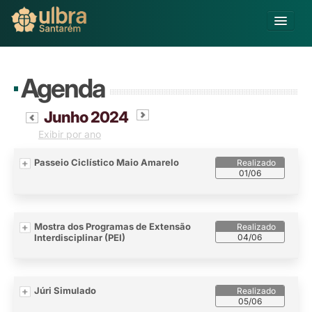
Alterar Unidade
Agenda
Buscar
Já sou Aluno
Junho 2024
Exibir por ano
Matricule-se
Passeio Ciclístico Maio Amarelo
Ensino Básico
01/06
Graduação
Pós-graduação
Educação a Distância
Mostra dos Programas de Extensão
Pesquisa
Interdisciplinar (PEI)
04/06
Extensão
Infraestrutura e Serviços
Inovação
Júri Simulado
05/06
Sobre a ULBRA