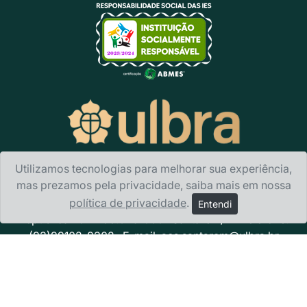
Utilizamos tecnologias para melhorar sua experiência,
mas prezamos pela privacidade, saiba mais em nossa
Ulbra Santarém
- Av. Sérgio Henn, 1.787 Bairro Nova
política de privacidade
.
Entendi
República · CEP 68.025-000 · Santarém/PA Telefone:
(93)99102-8302 · E-mail:
acs.santarem@ulbra.br
Política de privacidade