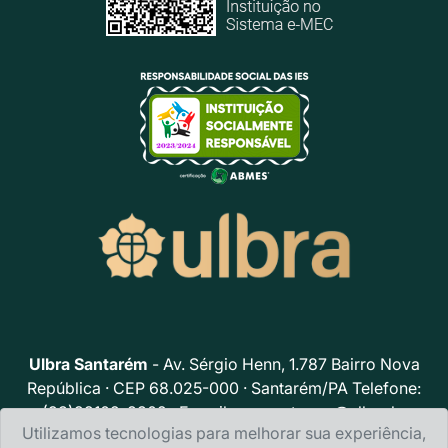
Ulbra Santarém
- Av. Sérgio Henn, 1.787 Bairro Nova
República · CEP 68.025-000 · Santarém/PA Telefone:
(93)99102-8302 · E-mail:
acs.santarem@ulbra.br
Utilizamos tecnologias para melhorar sua experiência,