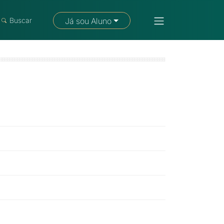
Fale com um consultor
Buscar
Já sou Aluno