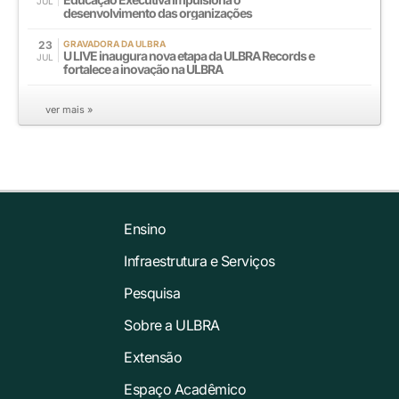
JUL
desenvolvimento das organizações
23
GRAVADORA DA ULBRA
U LIVE inaugura nova etapa da ULBRA Records e
JUL
fortalece a inovação na ULBRA
ver mais »
Ensino
Infraestrutura e Serviços
Pesquisa
Sobre a ULBRA
Extensão
Espaço Acadêmico