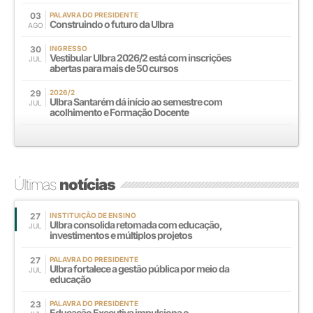
03
PALAVRA DO PRESIDENTE
Construindo o futuro da Ulbra
AGO
30
INGRESSO
Vestibular Ulbra 2026/2 está com inscrições
JUL
abertas para mais de 50 cursos
29
2026/2
Ulbra Santarém dá início ao semestre com
JUL
acolhimento e Formação Docente
Últimas
notícias
27
INSTITUIÇÃO DE ENSINO
Ulbra consolida retomada com educação,
JUL
investimentos e múltiplos projetos
27
PALAVRA DO PRESIDENTE
Ulbra fortalece a gestão pública por meio da
JUL
educação
23
PALAVRA DO PRESIDENTE
Educação Executiva impulsiona o