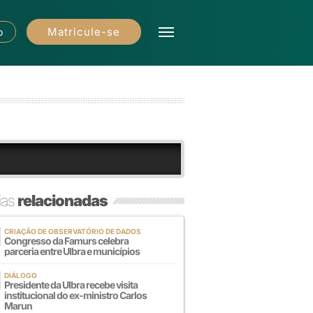
Matricule-se
o
ias
relacionadas
CRIAÇÃO DE OBSERVATÓRIO DE DADOS
Congresso da Famurs celebra
parceria entre Ulbra e municípios
DIÁLOGO
Presidente da Ulbra recebe visita
institucional do ex-ministro Carlos
Marun