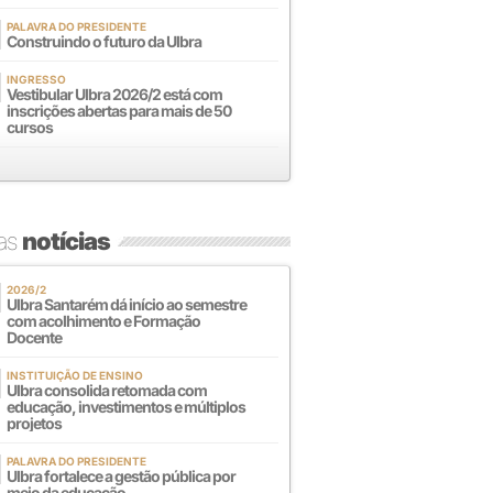
PALAVRA DO PRESIDENTE
Construindo o futuro da Ulbra
INGRESSO
Vestibular Ulbra 2026/2 está com
inscrições abertas para mais de 50
cursos
mas
notícias
2026/2
Ulbra Santarém dá início ao semestre
com acolhimento e Formação
Docente
INSTITUIÇÃO DE ENSINO
Ulbra consolida retomada com
educação, investimentos e múltiplos
projetos
PALAVRA DO PRESIDENTE
Ulbra fortalece a gestão pública por
meio da educação