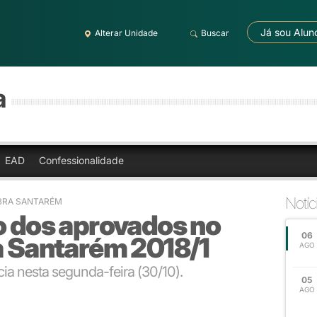
Já sou Alun
Alterar Unidade
Buscar
a
EAD
Confessionalidade
Notíc
BRA SANTARÉM
o dos aprovados no
06
a Santarém 2018/1
AGO
cia nesta segunda-feira (30/10).
05
AGO