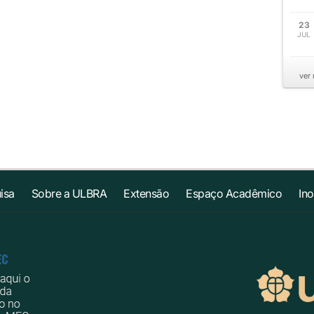
23
JUL
ver
isa
Sobre a ULBRA
Extensão
Espaço Acadêmico
In