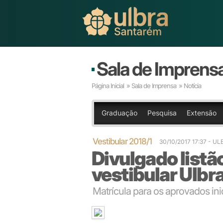
Sala de Imprens
Página Inicial
»
Sala de Imprensa
» Notícia
Graduação
Pesquisa
Extensão
Vestibular 2018/1
30/10/2017 17:37
- UL
Divulgado listã
vestibular Ulbr
Matrícula para os aprovados ini