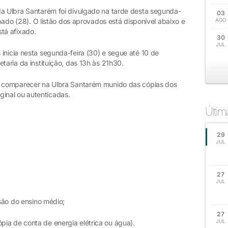
da Ulbra Santarém foi divulgado na tarde desta segunda-
03
ábado (28). O listão dos aprovados está disponível abaixo e
AGO
stá afixado.
30
JUL
inicia nesta segunda-feira (30) e segue até 10 de
taria da instituição, das 13h às 21h30.
io comparecer na Ulbra Santarém munido das cópias dos
inal ou autenticadas.
Últi
29
JUL
27
JUL
usão do ensino médio;
27
JUL
ia de conta de energia elétrica ou água).