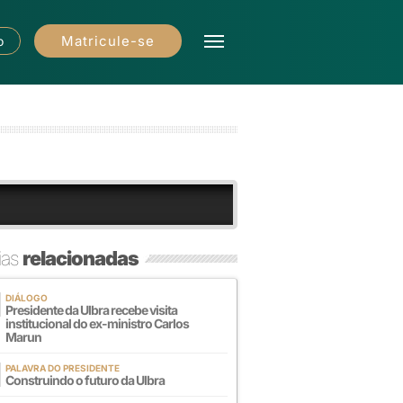
Matricule-se
o
ias
relacionadas
DIÁLOGO
Presidente da Ulbra recebe visita
institucional do ex-ministro Carlos
Marun
PALAVRA DO PRESIDENTE
Construindo o futuro da Ulbra