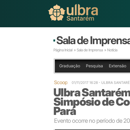
Sala de Imprens
Página Inicial
»
Sala de Imprensa
» Notícia
Graduação
Pesquisa
Extensão
Scoop
01/11/2017 16:28
- ULBRA SANTAR
Ulbra Santarém 
Simpósio de C
Pará
Evento ocorre no período de 20