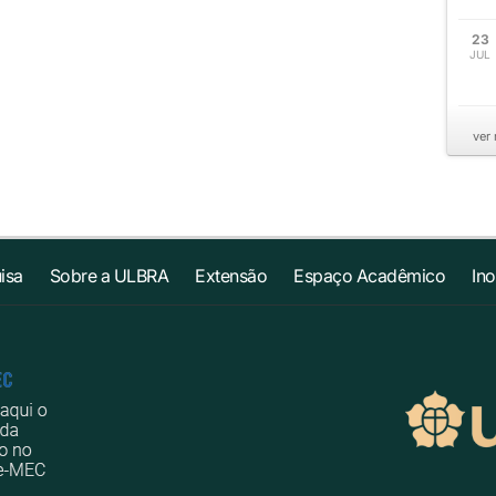
23
JUL
ver
isa
Sobre a ULBRA
Extensão
Espaço Acadêmico
In