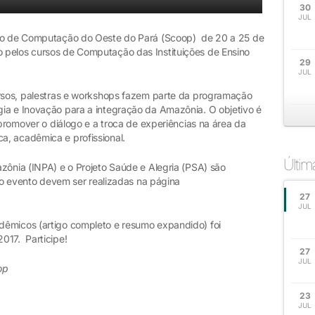
30
JUL
sio de Computação do Oeste do Pará (Scoop) de 20 a 25 de
 pelos cursos de Computação das Instituições de Ensino
29
JUL
ursos, palestras e workshops fazem parte da programação
ia e Inovação para a integração da Amazônia. O objetivo é
 promover o diálogo e a troca de experiências na área da
a, acadêmica e profissional.
Últi
zônia (INPA) e o Projeto Saúde e Alegria (PSA) são
a o evento devem ser realizadas na página
27
JUL
dêmicos (artigo completo e resumo expandido) foi
017. Participe!
27
JUL
op
23
JUL