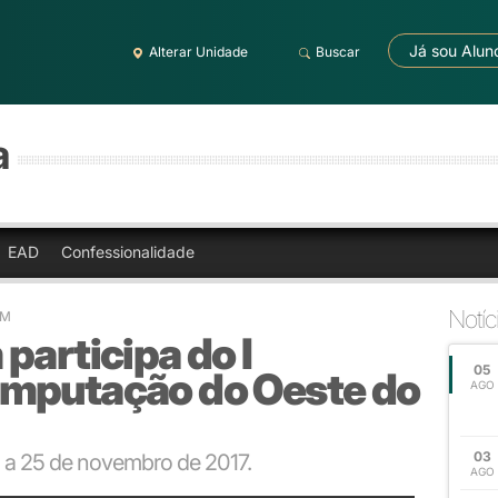
Já sou Alun
Alterar Unidade
Buscar
a
EAD
Confessionalidade
Notíc
ÉM
participa do I
05
omputação do Oeste do
AGO
03
 a 25 de novembro de 2017.
AGO