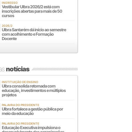
INGRESSO
Vestibular Ulbra 2026/2 está com
inscrições abertas para mais de 50
cursos
2026/2
Ulbra Santarém dá início ao semestre
com acolhimento e Formação
Docente
mas
notícias
INSTITUIÇÃO DE ENSINO
Ulbra consolida retomada com
educação, investimentos e múltiplos
projetos
PALAVRA DO PRESIDENTE
Ulbra fortalece a gestão pública por
meio da educação
PALAVRA DO PRESIDENTE
Educação Executiva impulsiona o
desenvolvimento das organizações