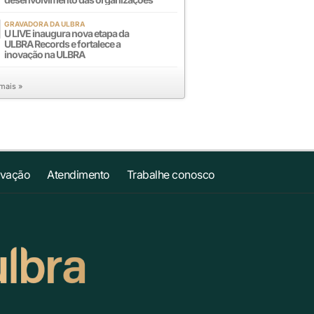
GRAVADORA DA ULBRA
U LIVE inaugura nova etapa da
ULBRA Records e fortalece a
inovação na ULBRA
 mais »
ovação
Atendimento
Trabalhe conosco