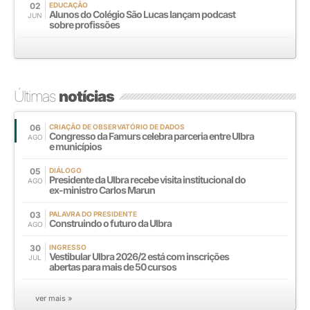
02
EDUCAÇÃO
Alunos do Colégio São Lucas lançam podcast
JUN
sobre profissões
Últimas
notícias
06
CRIAÇÃO DE OBSERVATÓRIO DE DADOS
Congresso da Famurs celebra parceria entre Ulbra
AGO
e municípios
05
DIÁLOGO
Presidente da Ulbra recebe visita institucional do
AGO
ex-ministro Carlos Marun
03
PALAVRA DO PRESIDENTE
Construindo o futuro da Ulbra
AGO
30
INGRESSO
Vestibular Ulbra 2026/2 está com inscrições
JUL
abertas para mais de 50 cursos
ver mais »