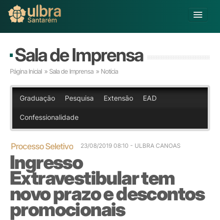
Alterar Unidade
Sala de Imprensa
Buscar
Página Inicial
»
Sala de Imprensa
» Notícia
Já sou Aluno
Matricule-se
Graduação
Pesquisa
Extensão
EAD
Confessionalidade
Ensino Básico
Graduação
Pós-graduação
Processo Seletivo
23/08/2019 08:10
- ULBRA CANOAS
Ingresso
Educação a Distância
Pesquisa
Extravestibular tem
Extensão
novo prazo e descontos
Infraestrutura e Serviços
promocionais
Inovação
Sobre a ULBRA