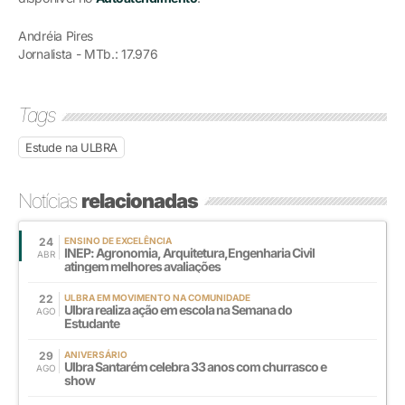
Andréia Pires
Jornalista - MTb.: 17.976
Tags
Estude na ULBRA
Notícias
relacionadas
24
ENSINO DE EXCELÊNCIA
INEP: Agronomia, Arquitetura,Engenharia Civil
ABR
atingem melhores avaliações
22
ULBRA EM MOVIMENTO NA COMUNIDADE
Ulbra realiza ação em escola na Semana do
AGO
Estudante
29
ANIVERSÁRIO
Ulbra Santarém celebra 33 anos com churrasco e
AGO
show