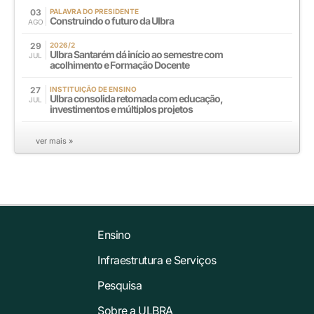
03
PALAVRA DO PRESIDENTE
Construindo o futuro da Ulbra
AGO
29
2026/2
Ulbra Santarém dá início ao semestre com
JUL
acolhimento e Formação Docente
27
INSTITUIÇÃO DE ENSINO
Ulbra consolida retomada com educação,
JUL
investimentos e múltiplos projetos
ver mais »
Ensino
Infraestrutura e Serviços
Pesquisa
Sobre a ULBRA