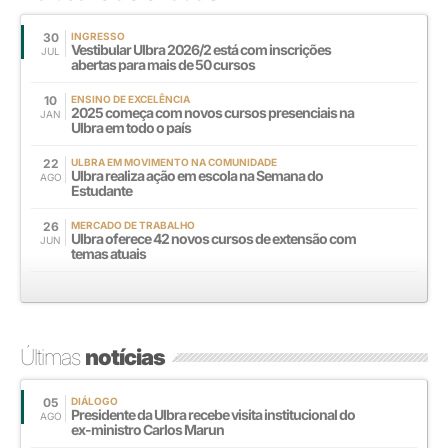
30
INGRESSO
Vestibular Ulbra 2026/2 está com inscrições
JUL
abertas para mais de 50 cursos
10
ENSINO DE EXCELÊNCIA
2025 começa com novos cursos presenciais na
JAN
Ulbra em todo o país
22
ULBRA EM MOVIMENTO NA COMUNIDADE
Ulbra realiza ação em escola na Semana do
AGO
Estudante
26
MERCADO DE TRABALHO
Ulbra oferece 42 novos cursos de extensão com
JUN
temas atuais
Últimas
notícias
05
DIÁLOGO
Presidente da Ulbra recebe visita institucional do
AGO
ex-ministro Carlos Marun