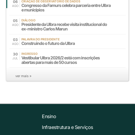
06
CRIAÇÃO DE OBSERVATÓRIO DE DADOS
Congresso da Famurs celebra parceria entre Ulbra
AGO
e municípios
05
DIÁLOGO
Presidente da Ulbra recebe visita institucional do
AGO
ex-ministro Carlos Marun
03
PALAVRA DO PRESIDENTE
Construindo o futuro da Ulbra
AGO
30
INGRESSO
Vestibular Ulbra 2026/2 está com inscrições
JUL
abertas para mais de 50 cursos
ver mais »
Ensino
Infraestrutura e Serviços