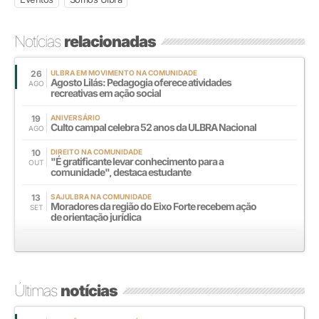
Notícias
relacionadas
26
ULBRA EM MOVIMENTO NA COMUNIDADE
Agosto Lilás: Pedagogia oferece atividades
AGO
recreativas em ação social
19
ANIVERSÁRIO
Culto campal celebra 52 anos da ULBRA Nacional
AGO
10
DIREITO NA COMUNIDADE
"É gratificante levar conhecimento para a
OUT
comunidade", destaca estudante
13
SAJULBRA NA COMUNIDADE
Moradores da região do Eixo Forte recebem ação
SET
de orientação jurídica
Últimas
notícias