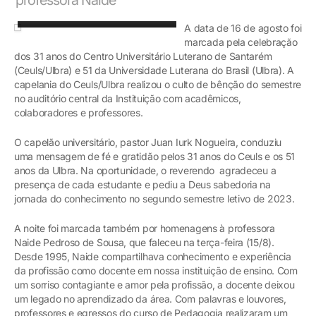
Foto: Roberta Freitas
A data de 16 de agosto foi
marcada pela celebração
dos 31 anos do Centro Universitário Luterano de Santarém
(Ceuls/Ulbra) e 51 da Universidade Luterana do Brasil (Ulbra). A
capelania do Ceuls/Ulbra realizou o culto de bênção do semestre
no auditório central da Instituição com acadêmicos,
colaboradores e professores.
O capelão universitário, pastor Juan Iurk Nogueira, conduziu
uma mensagem de fé e gratidão pelos 31 anos do Ceuls e os 51
anos da Ulbra. Na oportunidade, o reverendo agradeceu a
presença de cada estudante e pediu a Deus sabedoria na
jornada do conhecimento no segundo semestre letivo de 2023.
A noite foi marcada também por homenagens à professora
Naide Pedroso de Sousa, que faleceu na terça-feira (15/8).
Desde 1995, Naide compartilhava conhecimento e experiência
da profissão como docente em nossa instituição de ensino. Com
um sorriso contagiante e amor pela profissão, a docente deixou
um legado no aprendizado da área. Com palavras e louvores,
professores e egressos do curso de Pedagogia realizaram um