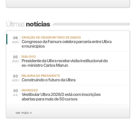
Últimas
notícias
06
CRIAÇÃO DE OBSERVATÓRIO DE DADOS
Congresso da Famurs celebra parceria entre Ulbra
AGO
e municípios
05
DIÁLOGO
Presidente da Ulbra recebe visita institucional do
AGO
ex-ministro Carlos Marun
03
PALAVRA DO PRESIDENTE
Construindo o futuro da Ulbra
AGO
30
INGRESSO
Vestibular Ulbra 2026/2 está com inscrições
JUL
abertas para mais de 50 cursos
ver mais »