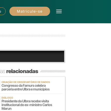
Matricule-se
o
ias
relacionadas
CRIAÇÃO DE OBSERVATÓRIO DE DADOS
Congresso da Famurs celebra
parceria entre Ulbra e municípios
DIÁLOGO
Presidente da Ulbra recebe visita
institucional do ex-ministro Carlos
Marun