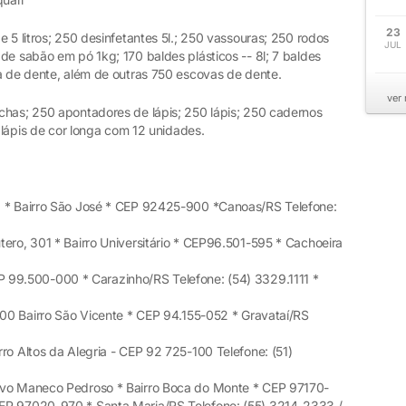
23
e 5 litros; 250 desinfetantes 5l.; 250 vassouras; 250 rodos
JUL
de sabão em pó 1kg; 170 baldes plásticos -- 8l; 7 baldes
ta de dente, além de outras 750 escovas de dente.
ver
has; 250 apontadores de lápis; 250 lápis; 250 cadernos
e lápis de cor longa com 12 unidades.
1 * Bairro São José * CEP 92425-900 *Canoas/RS Telefone:
tero, 301 * Bairro Universitário * CEP96.501-595 * Cachoeira
 99.500-000 * Carazinho/RS Telefone: (54) 3329.1111 *
600 Bairro São Vicente * CEP 94.155-052 * Gravataí/RS
ro Altos da Alegria - CEP 92 725-100 Telefone: (51)
evo Maneco Pedroso * Bairro Boca do Monte * CEP 97170-
EP 97020-970 * Santa Maria/RS Telefone: (55) 3214-2333 /