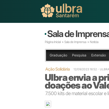
Sala de Imprens
Página Inicial
»
Sala de Imprensa
» Notícia
Graduação
Pesquisa
Extensão
Ação Solidária
12/09/2023 16:52 - ULB
Ulbra envia a p
doações ao Vale
7.500 kits de material escolar