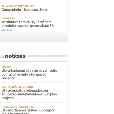
PALAVRA DO PRESIDENTE
Construindo o futuro da Ulbra
INGRESSO
Vestibular Ulbra 2026/2 está com
inscrições abertas para mais de 50
cursos
mas
notícias
2026/2
Ulbra Santarém dá início ao semestre
com acolhimento e Formação
Docente
INSTITUIÇÃO DE ENSINO
Ulbra consolida retomada com
educação, investimentos e múltiplos
projetos
PALAVRA DO PRESIDENTE
Ulbra fortalece a gestão pública por
meio da educação