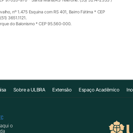
valho, nº 1.475 Esquina com RS 401, Bairro Fátima * CEP
51) 3651.1121.
Parque do Balonismo * CEP 95.560-000.
isa
Sobre a ULBRA
Extensão
Espaço Acadêmico
In