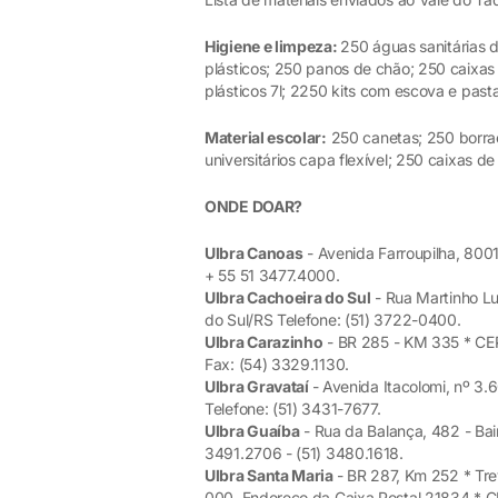
Higiene e limpeza:
250 águas sanitárias d
plásticos; 250 panos de chão; 250 caixas 
plásticos 7l; 2250 kits com escova e pas
Material escolar:
250 canetas; 250 borrac
universitários capa flexível; 250 caixas d
ONDE DOAR?
Ulbra Canoas
- Avenida Farroupilha, 800
+ 55 51 3477.4000.
Ulbra Cachoeira do Sul
- Rua Martinho Lu
do Sul/RS Telefone: (51) 3722-0400.
Ulbra Carazinho
- BR 285 - KM 335 * CEP
Fax: (54) 3329.1130.
Ulbra Gravataí
- Avenida Itacolomi, nº 3.
Telefone: (51) 3431-7677.
Ulbra Guaíba
- Rua da Balança, 482 - Bair
3491.2706 - (51) 3480.1618.
Ulbra Santa Maria
- BR 287, Km 252 * Tr
000. Endereço da Caixa Postal 21834 * C