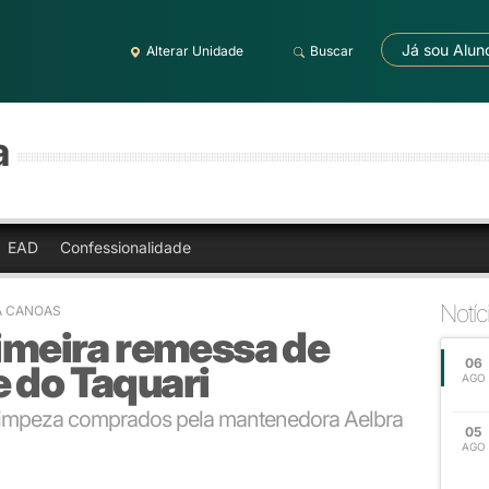
Já sou Alun
Alterar Unidade
Buscar
a
EAD
Confessionalidade
Notíc
RA CANOAS
rimeira remessa de
06
 do Taquari
AGO
 e limpeza comprados pela mantenedora Aelbra
05
AGO