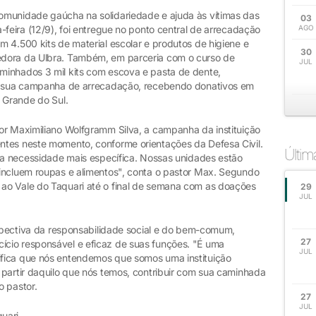
omunidade gaúcha na solidariedade e ajuda às vítimas das
03
-feira (12/9), foi entregue no ponto central de arrecadação
AGO
 4.500 kits de material escolar e produtos de higiene e
30
edora da Ulbra. Também, em parceria com o curso de
JUL
minhados 3 mil kits com escova e pasta de dente,
om sua campanha de arrecadação, recebendo donativos em
 Grande do Sul.
or Maximiliano Wolfgramm Silva, a campanha da instituição
ntes neste momento, conforme orientações da Defesa Civil.
Últi
uma necessidade mais específica. Nossas unidades estão
incluem roupas e alimentos", conta o pastor Max. Segundo
ao Vale do Taquari até o final de semana com as doações
29
JUL
rspectiva da responsabilidade social e do bem-comum,
27
cio responsável e eficaz de suas funções. "É uma
JUL
fica que nós entendemos que somos uma instituição
 partir daquilo que nós temos, contribuir com sua caminhada
o pastor.
27
JUL
quari