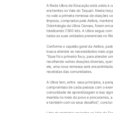
A Rede Ulbra de Educação está unida à c
enchentes no Vale do Taquari. Nesta terça
no vale a primeira remessa de doações com
limpeza, comprados pela Aelbra, manten
Odontologia da Ulbra Canoas, foram enca
totalizando 7.500 kits. A Ulbra segue c
todas as suas unidades presenciais no Rio
Conforme o capelão geral da Aelbra, past
busca atender as necessidades mais urge
"Esse foi o primeiro foco, para atender 
recolhendo outras doações diversas, que 
ele, uma nova remessa será encaminhada 
recebidas das comunidades.
A Ulbra tem, entre seus princípios, a pe
compromisso de cada pessoa com o exercí
comunidade de aprendizagem e isso signi
inserida no meio do povo e procuramos, a
e também com os seus desafios", conclui 
Lista de materiais enviados ao Vale do Ta