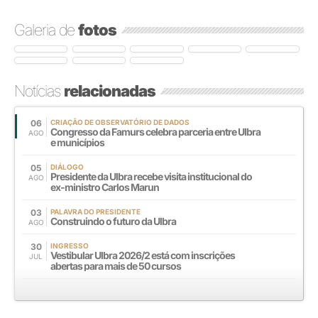
Galeria de
fotos
Notícias
relacionadas
06
CRIAÇÃO DE OBSERVATÓRIO DE DADOS
Congresso da Famurs celebra parceria entre Ulbra
AGO
e municípios
05
DIÁLOGO
Presidente da Ulbra recebe visita institucional do
AGO
ex-ministro Carlos Marun
03
PALAVRA DO PRESIDENTE
Construindo o futuro da Ulbra
AGO
30
INGRESSO
Vestibular Ulbra 2026/2 está com inscrições
JUL
abertas para mais de 50 cursos