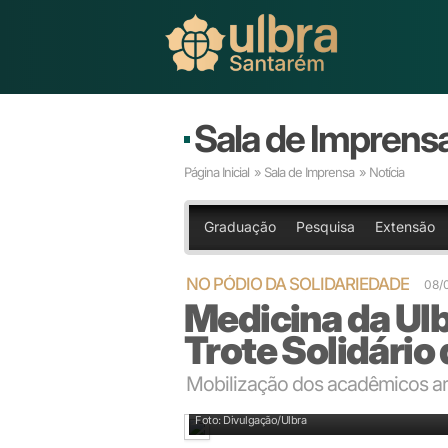
Sala de Imprens
Página Inicial
»
Sala de Imprensa
» Notícia
Graduação
Pesquisa
Extensão
NO PÓDIO DA SOLIDARIEDADE
08/
Medicina da Ul
Trote Solidário
Mobilização dos acadêmicos ar
Comissão do Trote Solidário 2025/1 recebe o prêmi
Foto: Divulgação/Ulbra