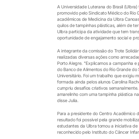
A Universidade Luterana do Brasil (Ulbra) 
promovido pelo Sindicato Médico do Rio 
acadêmicos de Medicina da Ulbra Canoas 
quilos de tampinhas plásticas, além de te
Ulbra participa da atividade que tem tra
oportunidade de engajamento social e p
A integrante da comissão do Trote Solidár
realizadas diversas ações como arrecad
Porto Alegre. "Explicamos a campanha e 
do Banco de Alimentos do Rio Grande do S
Universitário. Foi um trabalho que exigiu
formada ainda pelos alunos Carolina Rac
cumpriu desafios criativos semanalmente.
amarelinho com uma tampinha plástica na 
disse Julia.
Para a presidente do Centro Acadêmico d
resultado foi possível pela grande mobil
estudantes da Ulbra tomou a iniciativa de 
reconhecido pelo Instituto do Câncer Infan