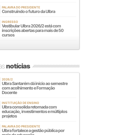
PALAVRA DO PRESIDENTE
Construindo o futuro da Ulbra
INGRESSO
Vestibular Ulbra 2026/2 está com
inscrições abertas para mais de 50
cursos
mas
notícias
2026/2
Ulbra Santarém dá início ao semestre
com acolhimento e Formação
Docente
INSTITUIÇÃO DE ENSINO
Ulbra consolida retomada com
educação, investimentos e múltiplos
projetos
PALAVRA DO PRESIDENTE
Ulbra fortalece a gestão pública por
meio da educação