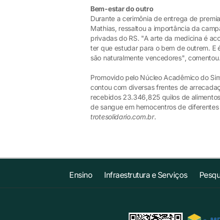
Bem-estar do outro
Durante a cerimônia de entrega de premiaç
Mathias, ressaltou a importância da cam
privadas do RS. "A arte da medicina é aco
ter que estudar para o bem de outrem. E 
são naturalmente vencedores", comentou
Promovido pelo Núcleo Acadêmico do Simers
contou com diversas frentes de arrecadaçã
recebidos 23.346,825 quilos de alimentos
de sangue em hemocentros de diferentes c
trotesolidario.com.br
.
Ensino
Infraestrutura e Serviços
Pesqu