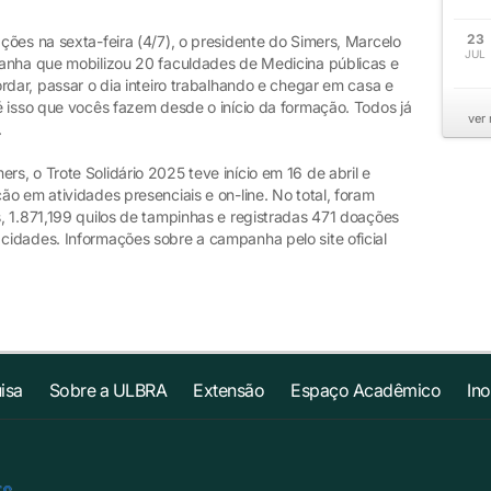
23
ões na sexta-feira (4/7), o presidente do Simers, Marcelo
JUL
panha que mobilizou 20 faculdades de Medicina públicas e
rdar, passar o dia inteiro trabalhando e chegar em casa e
é isso que vocês fazem desde o início da formação. Todos já
ver
.
, o Trote Solidário 2025 teve início em 16 de abril e
o em atividades presenciais e on-line. No total, foram
, 1.871,199 quilos de tampinhas e registradas 471 doações
idades. Informações sobre a campanha pelo site oficial
isa
Sobre a ULBRA
Extensão
Espaço Acadêmico
In