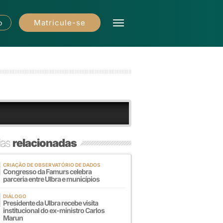
Matricule-se
o
ias
relacionadas
CRIAÇÃO DE OBSERVATÓRIO DE DADOS
Congresso da Famurs celebra
parceria entre Ulbra e municípios
DIÁLOGO
Presidente da Ulbra recebe visita
institucional do ex-ministro Carlos
Marun