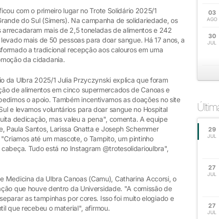
ficou com o primeiro lugar no Trote Solidário 2025/1
03
Grande do Sul (Simers). Na campanha de solidariedade, os
AGO
arrecadaram mais de 2,5 toneladas de alimentos e 242
30
r levado mais de 50 pessoas para doar sangue. Há 17 anos, a
JUL
nsformado a tradicional recepção aos calouros em uma
romoção da cidadania.
io da Ulbra 2025/1 Julia Przyczynski explica que foram
ação de alimentos em cinco supermercados de Canoas e
pedimos o apoio. Também incentivamos as doações no site
Últi
ul e levamos voluntários para doar sangue no Hospital
 muita dedicação, mas valeu a pena", comenta. A equipe
he, Paula Santos, Larissa Gnatta e Joseph Schemmer
29
JUL
 "Criamos até um mascote, o Tampito, um pintinho
cabeça. Tudo está no Instagram @trotesolidarioulbra",
27
JUL
e Medicina da Ulbra Canoas (Camu), Catharina Accorsi, o
ização que houve dentro da Universidade. "A comissão de
separar as tampinhas por cores. Isso foi muito elogiado e
27
til que recebeu o material", afirmou.
JUL