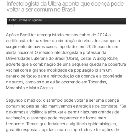
Infectologista da Ulbra aponta que doença pode
voltar a ser comum no Brasil
O sarampo é uma doença infecciosa que atinge adultos e crianças
Foto: Ulbra/Divulgação
Após o Brasil ter reconquistado em novembro de 2024 a
certificação de país livre da circulação do vírus do sarampo, o
surgimento de novos casos importados em 2025 acende um
alerta nacional. O médico infectologista e professor da
Universidade Luterana do Brasil (Ulbra), Cezar Würdig Riche,
adverte que a combinação de uma pequena queda na cobertura
vacinal com a grande mobilidade da população criam um
cenário perigoso para a reintrodução da doença e a ocorrência
de surtos, como os que estão ocorrendo em Tocantins,
Maranhão e Mato Grosso.
Segundo o médico, o sarampo pode voltar a ser uma doença
comum no país se não mantivermos estratégias de combate. "Se
deixarmos a vigilância afrouxar e permitir lacunas grandes de
vacinação, o sarampo pode reaparecer de forma mais
frequente. Temos que fortalecer a vigilância epidemiológica,
garantir respostas rápidas a casos importados e ter ações de