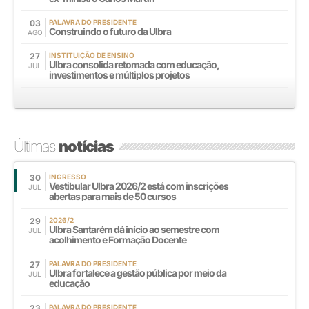
03
PALAVRA DO PRESIDENTE
Construindo o futuro da Ulbra
AGO
27
INSTITUIÇÃO DE ENSINO
Ulbra consolida retomada com educação,
JUL
investimentos e múltiplos projetos
Últimas
notícias
30
INGRESSO
Vestibular Ulbra 2026/2 está com inscrições
JUL
abertas para mais de 50 cursos
29
2026/2
Ulbra Santarém dá início ao semestre com
JUL
acolhimento e Formação Docente
27
PALAVRA DO PRESIDENTE
Ulbra fortalece a gestão pública por meio da
JUL
educação
23
PALAVRA DO PRESIDENTE