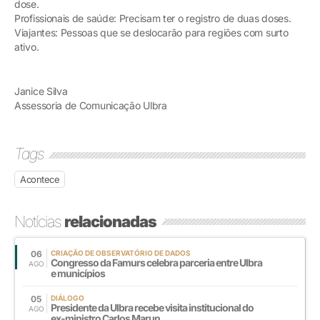
dose.
Profissionais de saúde: Precisam ter o registro de duas doses.
Viajantes: Pessoas que se deslocarão para regiões com surto
ativo.
Janice Silva
Assessoria de Comunicação Ulbra
Tags
Acontece
Notícias
relacionadas
06
CRIAÇÃO DE OBSERVATÓRIO DE DADOS
Congresso da Famurs celebra parceria entre Ulbra
AGO
e municípios
05
DIÁLOGO
Presidente da Ulbra recebe visita institucional do
AGO
ex-ministro Carlos Marun