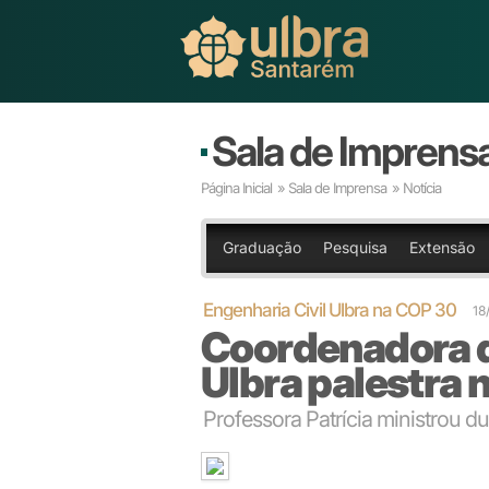
Sala de Imprens
Página Inicial
»
Sala de Imprensa
» Notícia
Graduação
Pesquisa
Extensão
Engenharia Civil Ulbra na COP 30
18
Coordenadora d
Ulbra palestra 
Professora Patrícia ministrou du