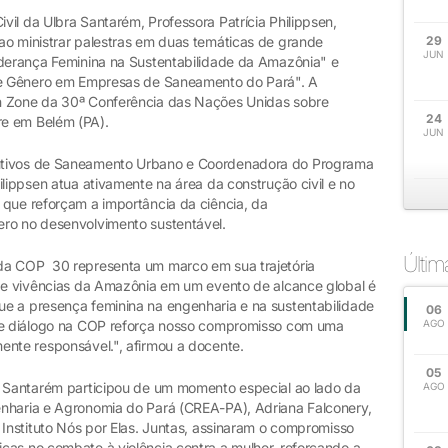
il da Ulbra Santarém, Professora Patrícia Philippsen,
ao ministrar palestras em duas temáticas de grande
29
JUN
iderança Feminina na Sustentabilidade da Amazônia" e
 de Gênero em Empresas de Saneamento do Pará". A
n Zone da 30ª Conferência das Nações Unidas sobre
24
re em Belém (PA).
JUN
utivos de Saneamento Urbano e Coordenadora do Programa
ilippsen atua ativamente na área da construção civil e no
 que reforçam a importância da ciência, da
ero no desenvolvimento sustentável.
Últi
da COP 30 representa um marco em sua trajetória
s e vivências da Amazônia em um evento de alcance global é
e a presença feminina na engenharia e na sustentabilidade
06
sse diálogo na COP reforça nosso compromisso com uma
AGO
ente responsável.", afirmou a docente.
05
a Santarém participou de um momento especial ao lado da
AGO
nharia e Agronomia do Pará (CREA-PA), Adriana Falconery,
 Instituto Nós por Elas. Juntas, assinaram o compromisso
cas no combate à violência contra a mulher, reforçando a