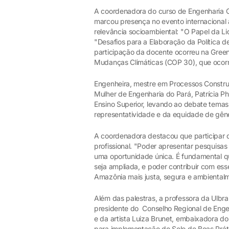
A coordenadora do curso de Engenharia Civ
marcou presença no evento internacional 
relevância socioambiental: "O Papel da L
"Desafios para a Elaboração da Política
participação da docente ocorreu na Gree
Mudanças Climáticas (COP 30), que ocor
Engenheira, mestre em Processos Constr
Mulher de Engenharia do Pará, Patrícia Ph
Ensino Superior, levando ao debate temas
representatividade e da equidade de gên
A coordenadora destacou que participar 
profissional. "Poder apresentar pesquisa
uma oportunidade única. É fundamental qu
seja ampliada, e poder contribuir com e
Amazônia mais justa, segura e ambientalm
Além das palestras, a professora da Ulbr
presidente do Conselho Regional de Enge
e da artista Luiza Brunet, embaixadora do
para implementação do Selo de Boas Práti