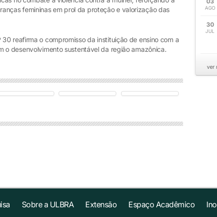
03
AGO
lideranças femininas em prol da proteção e valorização das
30
JUL
30 reafirma o compromisso da instituição de ensino com a
om o desenvolvimento sustentável da região amazônica.
ver
isa
Sobre a ULBRA
Extensão
Espaço Acadêmico
In