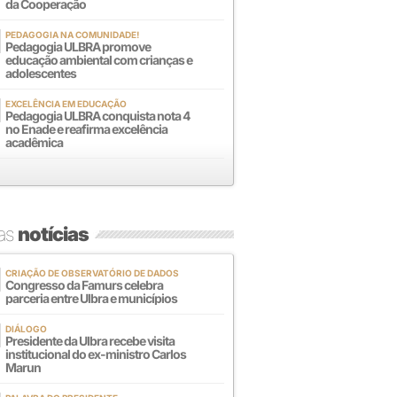
da Cooperação
PEDAGOGIA NA COMUNIDADE!
Pedagogia ULBRA promove
educação ambiental com crianças e
adolescentes
EXCELÊNCIA EM EDUCAÇÃO
Pedagogia ULBRA conquista nota 4
no Enade e reafirma excelência
acadêmica
mas
notícias
CRIAÇÃO DE OBSERVATÓRIO DE DADOS
Congresso da Famurs celebra
parceria entre Ulbra e municípios
DIÁLOGO
Presidente da Ulbra recebe visita
institucional do ex-ministro Carlos
Marun