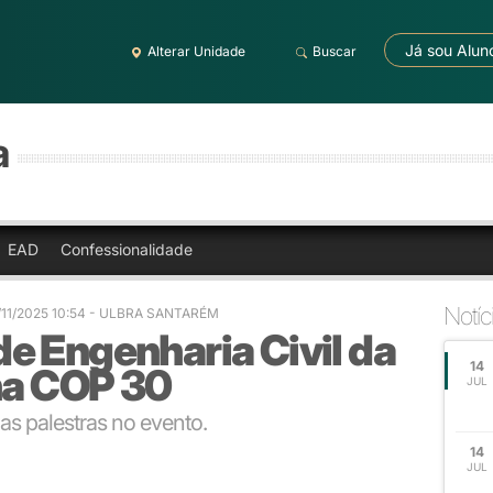
Já sou Alun
Alterar Unidade
Buscar
a
EAD
Confessionalidade
Notíc
/11/2025 10:54
- ULBRA SANTARÉM
e Engenharia Civil da
14
na COP 30
JUL
as palestras no evento.
14
JUL