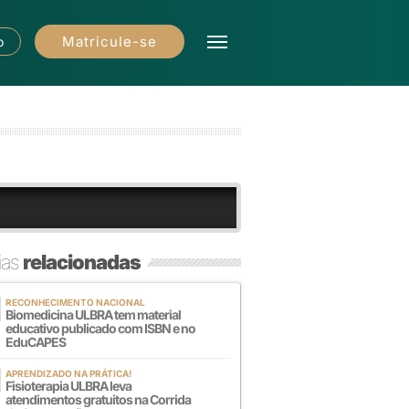
Matricule-se
o
ias
relacionadas
RECONHECIMENTO NACIONAL
Biomedicina ULBRA tem material
educativo publicado com ISBN e no
EduCAPES
APRENDIZADO NA PRÁTICA!
Fisioterapia ULBRA leva
atendimentos gratuitos na Corrida