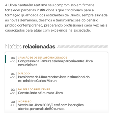
A Ulbra Santarém reafirma seu compromisso em firmar e
fortalecer parcerias institucionais que contribuam para a
formação qualificada dos estudantes de Direito, sempre alinhada
às novas demandas, desafios e transformações do cenário
jurídico contemporâneo, preparando profissionais cada vez mais
capacitados para atuar com excelência na sociedade.
Notícias
relacionadas
06
CRIAÇÃO DE OBSERVATÓRIO DE DADOS
Congresso da Famurs celebra parceria entre Ulbra
AGO
e municípios
05
DIÁLOGO
Presidente da Ulbra recebe visita institucional do
AGO
ex-ministro Carlos Marun
03
PALAVRA DO PRESIDENTE
Construindo o futuro da Ulbra
AGO
30
INGRESSO
Vestibular Ulbra 2026/2 está com inscrições
JUL
abertas para mais de 50 cursos