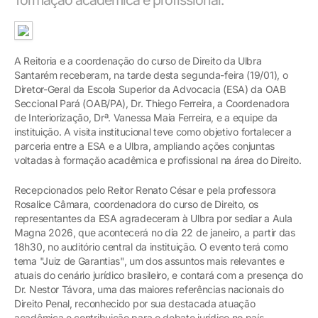
A Reitoria e a coordenação do curso de Direito da Ulbra
Santarém receberam, na tarde desta segunda-feira (19/01), o
Diretor-Geral da Escola Superior da Advocacia (ESA) da OAB
Seccional Pará (OAB/PA), Dr. Thiego Ferreira, a Coordenadora
de Interiorização, Drª. Vanessa Maia Ferreira, e a equipe da
instituição. A visita institucional teve como objetivo fortalecer a
parceria entre a ESA e a Ulbra, ampliando ações conjuntas
voltadas à formação acadêmica e profissional na área do Direito.
Recepcionados pelo Reitor Renato César e pela professora
Rosalice Câmara, coordenadora do curso de Direito, os
representantes da ESA agradeceram à Ulbra por sediar a Aula
Magna 2026, que acontecerá no dia 22 de janeiro, a partir das
18h30, no auditório central da instituição. O evento terá como
tema "Juiz de Garantias", um dos assuntos mais relevantes e
atuais do cenário jurídico brasileiro, e contará com a presença do
Dr. Nestor Távora, uma das maiores referências nacionais do
Direito Penal, reconhecido por sua destacada atuação
acadêmica e contribuição para o debate jurídico no país.