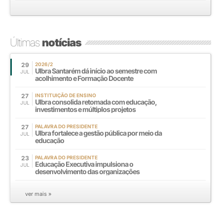
Últimas
notícias
29
2026/2
Ulbra Santarém dá início ao semestre com
JUL
acolhimento e Formação Docente
27
INSTITUIÇÃO DE ENSINO
Ulbra consolida retomada com educação,
JUL
investimentos e múltiplos projetos
27
PALAVRA DO PRESIDENTE
Ulbra fortalece a gestão pública por meio da
JUL
educação
23
PALAVRA DO PRESIDENTE
Educação Executiva impulsiona o
JUL
desenvolvimento das organizações
ver mais »