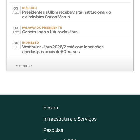
05
DIÁLOGO
Presidente da Ulbra recebe visita institucional do
AGO
ex-ministro Carlos Marun
03
PALAVRA DO PRESIDENTE
Construindo o futuro da Ulbra
AGO
30
INGRESSO
Vestibular Ulbra 2026/2 está com inscrições
JUL
abertas para mais de 50 cursos
ver mais »
Ensino
Infraestrutura e Serviços
Pesquisa