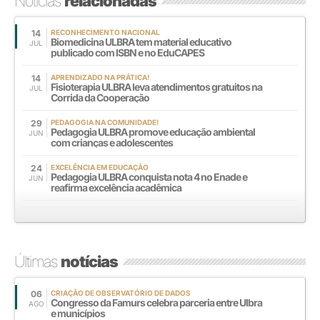
Notícias
relacionadas
14
RECONHECIMENTO NACIONAL
Biomedicina ULBRA tem material educativo
JUL
publicado com ISBN e no EduCAPES
14
APRENDIZADO NA PRÁTICA!
Fisioterapia ULBRA leva atendimentos gratuitos na
JUL
Corrida da Cooperação
29
PEDAGOGIA NA COMUNIDADE!
Pedagogia ULBRA promove educação ambiental
JUN
com crianças e adolescentes
24
EXCELÊNCIA EM EDUCAÇÃO
Pedagogia ULBRA conquista nota 4 no Enade e
JUN
reafirma excelência acadêmica
Últimas
notícias
06
CRIAÇÃO DE OBSERVATÓRIO DE DADOS
Congresso da Famurs celebra parceria entre Ulbra
AGO
e municípios