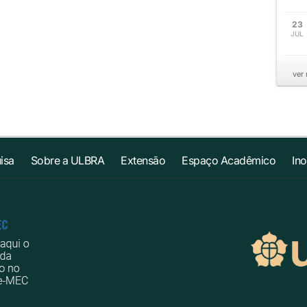
23
JUL
ver
isa
Sobre a ULBRA
Extensão
Espaço Acadêmico
In