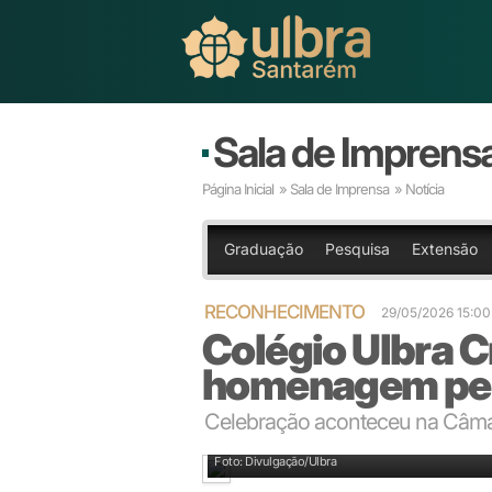
Sala de Imprens
Página Inicial
»
Sala de Imprensa
» Notícia
Graduação
Pesquisa
Extensão
RECONHECIMENTO
29/05/2026 15:0
Colégio Ulbra C
homenagem pelo
Celebração aconteceu na Câma
Foto: Divulgação/Ulbra