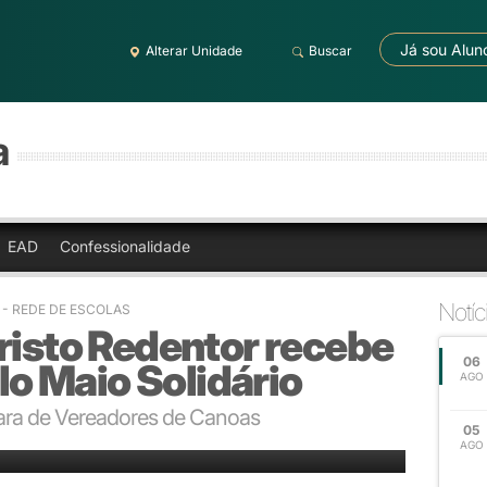
Já sou Alun
Alterar Unidade
Buscar
a
EAD
Confessionalidade
Notíc
0 - REDE DE ESCOLAS
risto Redentor recebe
06
 Maio Solidário
AGO
ra de Vereadores de Canoas
05
AGO