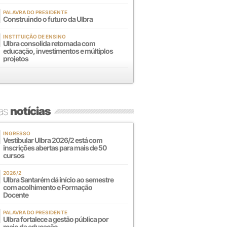
PALAVRA DO PRESIDENTE
Construindo o futuro da Ulbra
INSTITUIÇÃO DE ENSINO
Ulbra consolida retomada com
educação, investimentos e múltiplos
projetos
mas
notícias
INGRESSO
Vestibular Ulbra 2026/2 está com
inscrições abertas para mais de 50
cursos
2026/2
Ulbra Santarém dá início ao semestre
com acolhimento e Formação
Docente
PALAVRA DO PRESIDENTE
Ulbra fortalece a gestão pública por
meio da educação