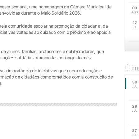
u, nesta semana, uma homenagem da Câmara Municipal de
03
volvidas durante o Maio Solidário 2026.
AGO
27
o pela comunidade escolar na promoção da cidadania, da
JUL
iciativas voltadas ao cuidado com o próximo e ao apoio a
 alunos, famílias, professores e colaboradores, que
 ações solidárias promovidas ao longo do mês.
Últi
rça a importância de iniciativas que unem educação e
 formação de cidadãos comprometidos com a construção de
30
a.
JUL
29
JUL
27
JUL