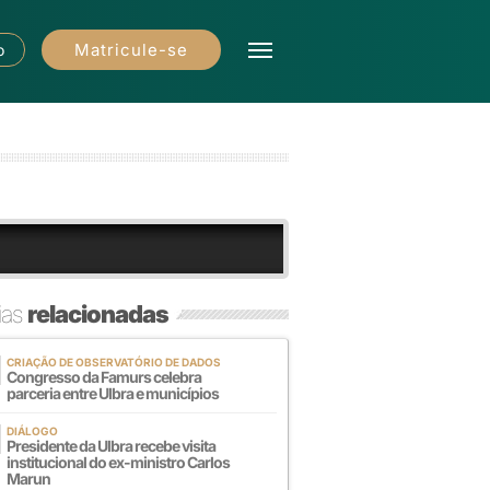
Matricule-se
o
ias
relacionadas
CRIAÇÃO DE OBSERVATÓRIO DE DADOS
Congresso da Famurs celebra
parceria entre Ulbra e municípios
DIÁLOGO
Presidente da Ulbra recebe visita
institucional do ex-ministro Carlos
Marun