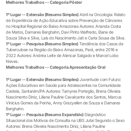
Melhores Trabalhos -- Categoria Pôster
1º Lugar -- Extensão (Resumo Simples)
Abril na Oncologia: Relato
de Experiência de Ação Educativa sobre Prevenção de Cânceres
no Hospital Regional do Baixo Amazonas Autores: Ananda Costa
de Matos, Damares Berghahn, Davi Pinto Walfredo, Elane de
Souza Silva e Silva, Laís do Nascimento Jati e Carla Sousa da Silva.
1º Lugar -- Pesquisa (Resumo Simples)
Tendência dos Casos de
Tuberculose na Região do Baixo Amazonas, Pará, entre 2016 e
2022 Autores: Andréa Leite de Alencar Salgado e Marcel Lobo
Neves.
Melhores Trabalhos -- Categoria Apresentação Oral
1º Lugar -- Extensão (Resumo Simples)
Juventude com Futuro:
Ações Educativas em Saúde para Adolescentes na Comunidade
Castela, Santarém/PA Autores: Tamyres Porteglio, Brena Oliveira
Nascimento Diniz, Liliana Pauline Cavalcante dos Santos, Marcus
Vinicius Gomes da Penha, Anny Grazyellen de Souza e Damares
Berghahn.
1º Lugar -- Pesquisa (Resumo Expandido)
Diagnóstico
Situacional dos Motivos de Consulta na UBS Jutaí Segundo o Sexo
Autores: Brena Oliveira Nascimento Diniz, Liliana Pauline