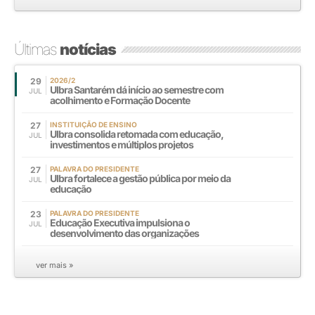
Últimas
notícias
29
2026/2
Ulbra Santarém dá início ao semestre com
JUL
acolhimento e Formação Docente
27
INSTITUIÇÃO DE ENSINO
Ulbra consolida retomada com educação,
JUL
investimentos e múltiplos projetos
27
PALAVRA DO PRESIDENTE
Ulbra fortalece a gestão pública por meio da
JUL
educação
23
PALAVRA DO PRESIDENTE
Educação Executiva impulsiona o
JUL
desenvolvimento das organizações
ver mais »