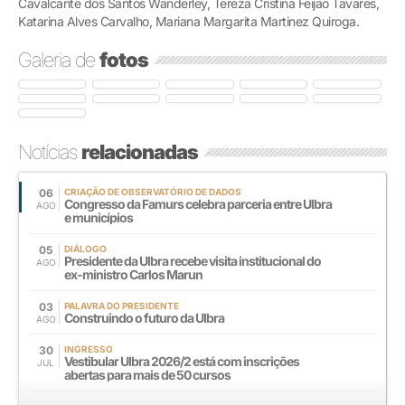
Cavalcante dos Santos Wanderley, Tereza Cristina Feijão Tavares,
Katarina Alves Carvalho, Mariana Margarita Martinez Quiroga.
Galeria de
fotos
Notícias
relacionadas
06
CRIAÇÃO DE OBSERVATÓRIO DE DADOS
Congresso da Famurs celebra parceria entre Ulbra
AGO
e municípios
05
DIÁLOGO
Presidente da Ulbra recebe visita institucional do
AGO
ex-ministro Carlos Marun
03
PALAVRA DO PRESIDENTE
Construindo o futuro da Ulbra
AGO
30
INGRESSO
Vestibular Ulbra 2026/2 está com inscrições
JUL
abertas para mais de 50 cursos