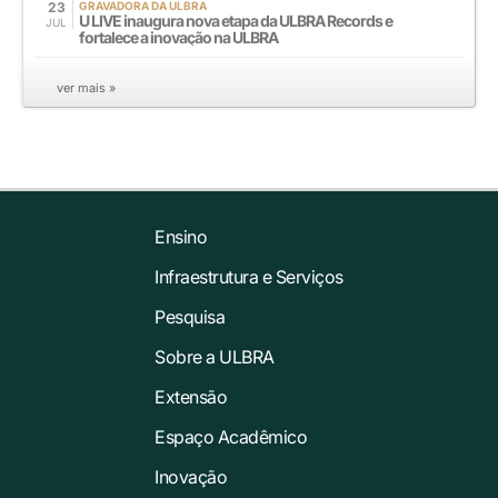
23
GRAVADORA DA ULBRA
U LIVE inaugura nova etapa da ULBRA Records e
JUL
fortalece a inovação na ULBRA
ver mais »
Ensino
Infraestrutura e Serviços
Pesquisa
Sobre a ULBRA
Extensão
Espaço Acadêmico
Inovação