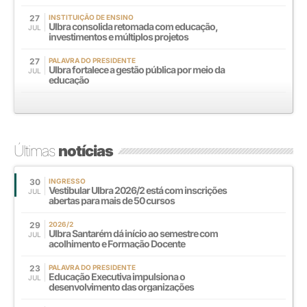
27
INSTITUIÇÃO DE ENSINO
Ulbra consolida retomada com educação,
JUL
investimentos e múltiplos projetos
27
PALAVRA DO PRESIDENTE
Ulbra fortalece a gestão pública por meio da
JUL
educação
Últimas
notícias
30
INGRESSO
Vestibular Ulbra 2026/2 está com inscrições
JUL
abertas para mais de 50 cursos
29
2026/2
Ulbra Santarém dá início ao semestre com
JUL
acolhimento e Formação Docente
23
PALAVRA DO PRESIDENTE
Educação Executiva impulsiona o
JUL
desenvolvimento das organizações