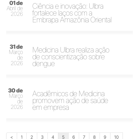
01 de
Ciência e inovação: Ulbra
Abril de
fortalece laços com a
2026
Embrapa Amazônia Oriental
31 de
Medicina Ulbra realiza ação
Março
de conscientização sobre
de
dengue
2026
30 de
Acadêmicos de Medicina
Março
promovem ação de saúde
de
em empresa
2026
<
1
2
3
4
5
6
7
8
9
10