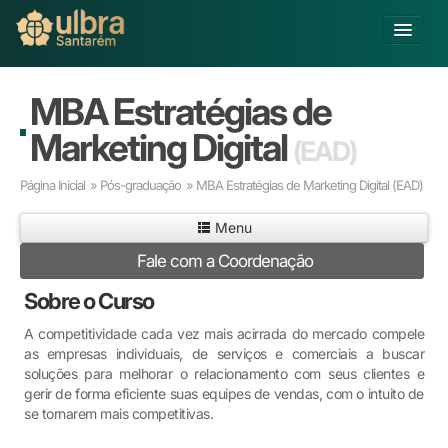
Alterar Unidade
MBA Estratégias de
Buscar
Marketing Digital
(EAD)
Já sou Aluno
Página Inicial
»
Pós-graduação
» MBA Estratégias de Marketing Digital
(EAD)
Matricule-se
Menu
Ensino Básico
Fale com a Coordenação
Graduação
Pós-graduação
Sobre o Curso
Educação a Distância
A competitividade cada vez mais acirrada do mercado compele
Pesquisa
as empresas individuais, de serviços e comerciais a buscar
Extensão
soluções para melhorar o relacionamento com seus clientes e
Infraestrutura e Serviços
gerir de forma eficiente suas equipes de vendas, com o intuito de
se tornarem mais competitivas.
Inovação
Sobre a ULBRA