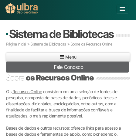
Alterar Unidade
Sistema de Bibliotecas
Buscar
Página Inicial
»
Sistema de Bibliotecas
»
Sobre os Recursos Online
Já sou Aluno
Menu
Matricule-se
Fale Conosco
Educação Básica
Sobre
os Recursos Online
Graduação
Pós-graduação
Os
Recursos Online
consistem em uma seleção de fontes de
Educação a Distância
pesquisa, composta de bases de dados, periódicos, teses e
Pesquisa
dissertações, dicionários, enciclopédias, entre outras, com a
finalidade de facilitar a busca de informações confiáveis e
Extensão
atualizadas, o mais rapidamente possível.
Infraestrutura e Serviços
Inovação
Bases de dados e outros recursos: oferece links para acesso a
Sobre a ULBRA
bases de dados e ferramentas de apoio, como por exemplo,