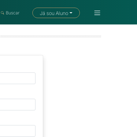
Fale com um consultor
Buscar
Já sou Aluno