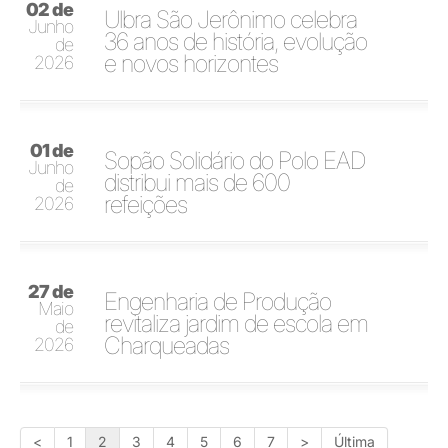
02 de
Ulbra São Jerônimo celebra
Junho
36 anos de história, evolução
de
e novos horizontes
2026
01 de
Sopão Solidário do Polo EAD
Junho
distribui mais de 600
de
refeições
2026
27 de
Engenharia de Produção
Maio
revitaliza jardim de escola em
de
Charqueadas
2026
<
1
2
3
4
5
6
7
>
Última