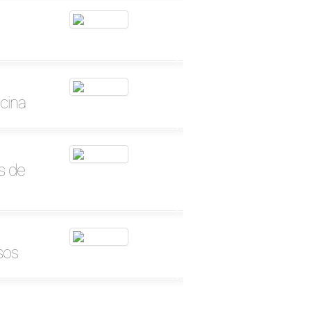
cina
s de
sos