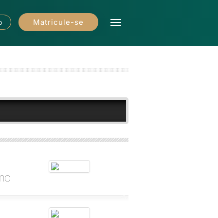
Matricule-se
o
imo