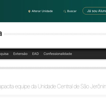
Já sou Alun
Alterar Unidade
Buscar
a
quisa
Extensão
EAD
Confessionalidade
apacita equipe da Unidade Central de São Jerôn