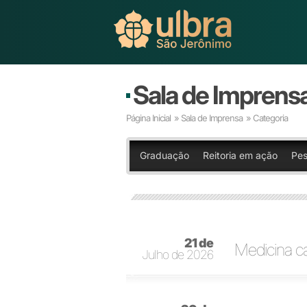
Sala de Imprens
Página Inicial
»
Sala de Imprensa
» Categoria
Graduação
Reitoria em ação
Pes
21 de
Medicina c
Julho de 2026