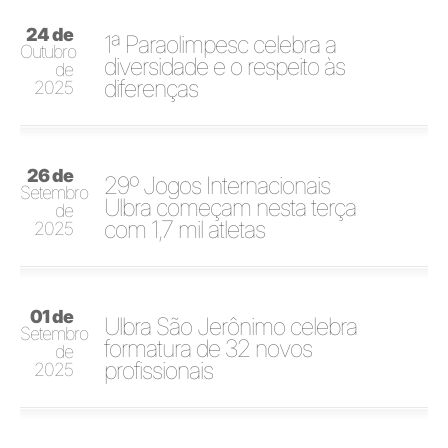
24 de
1ª Paraolimpesc celebra a
Outubro
diversidade e o respeito às
de
diferenças
2025
26 de
29º Jogos Internacionais
Setembro
Ulbra começam nesta terça
de
com 1,7 mil atletas
2025
01 de
Ulbra São Jerônimo celebra
Setembro
formatura de 32 novos
de
profissionais
2025