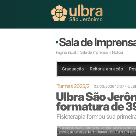
Sala de Imprens
Página Inicial
»
Sala de Imprensa
» Notícia
Graduação
Reitoria em ação
Pes
Turmas 2025/2
02/03/2026 13:07
- ULB
Ulbra São Jerô
formatura de 39
Fisioterapia formou sua primeir
Cerimônia reuniu familiares, amigos, professores e 
prestigiar a conquista dos formandos.
Foto: Carla Mil