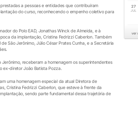
prestadas a pessoas e entidades que contribuíram
27
JUL
mplantação do curso, reconhecendo o empenho coletivo para
nador do Polo EAD, Jonathas Winck de Almeida, e à
ver
época da implantação, Cristina Fedrizzi Caberlon. Também
de São Jerônimo, Júlio César Prates Cunha, e a Secretária
ães.
ão Jerônimo, receberam a homenagem os superintendentes
o ex-diretor João Batista Pozza.
ram uma homenagem especial da atual Diretora de
, Cristina Fedrizzi Caberlon, que esteve à frente da
mplantação, sendo parte fundamental dessa trajetória de