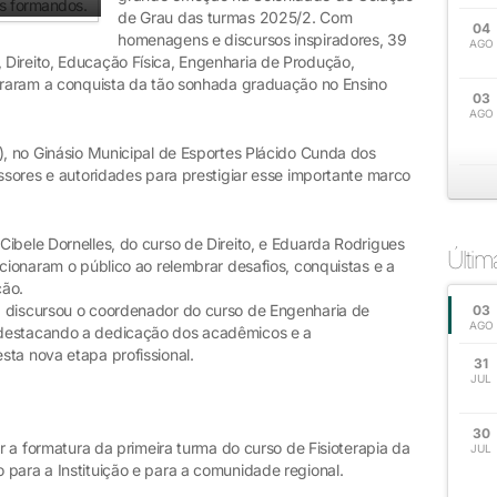
de Grau das turmas 2025/2. Com
04
homenagens e discursos inspiradores, 39
AGO
Direito, Educação Física, Engenharia de Produção,
ebraram a conquista da tão sonhada graduação no Ensino
03
AGO
), no Ginásio Municipal de Esportes Plácido Cunda dos
essores e autoridades para prestigiar esse importante marco
ibele Dornelles, do curso de Direito, e Eduarda Rodrigues
Últi
ocionaram o público ao relembrar desafios, conquistas e a
ção.
, discursou o coordenador do curso de Engenharia de
03
AGO
 destacando a dedicação dos acadêmicos e a
sta nova etapa profissional.
31
JUL
30
ar a formatura da primeira turma do curso de Fisioterapia da
JUL
 para a Instituição e para a comunidade regional.