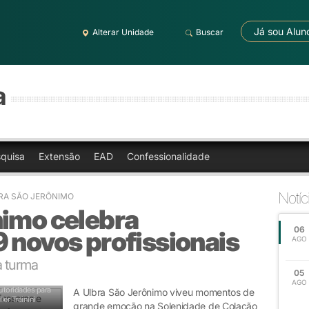
Já sou Alun
Alterar Unidade
Buscar
a
quisa
Extensão
EAD
Confessionalidade
Notíc
RA SÃO JERÔNIMO
nimo celebra
06
 novos profissionais
AGO
a turma
05
AGO
autoridades para
A Ulbra São Jerônimo viveu momentos de
ler Trainini
grande emoção na Solenidade de Colação