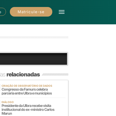
Matricule-se
o
ias
relacionadas
CRIAÇÃO DE OBSERVATÓRIO DE DADOS
Congresso da Famurs celebra
parceria entre Ulbra e municípios
DIÁLOGO
Presidente da Ulbra recebe visita
institucional do ex-ministro Carlos
Marun