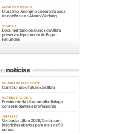
AMOR PELO ENSINO
Ulbra São Jerônimo celebra 35 anos
de docência de Álvaro Werlang
MEMÓRIA
Documentário de alunos da Ulbra
preserva depoimento de Bagre
Fagundes
mas
notícias
PALAVRA DO PRESIDENTE
Construindo o futuro da Ulbra
ROTEIRO NACIONAL
Presidente da Ulbra amplia diálogo
com estudantes e professores
INGRESSO
Vestibular Ulbra 2026/2 está com
inscrições abertas para mais de 50
cursos