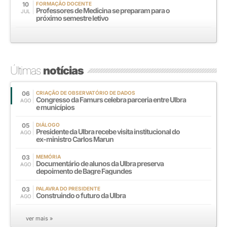
10
FORMAÇÃO DOCENTE
Professores de Medicina se preparam para o
JUL
próximo semestre letivo
Últimas
notícias
06
CRIAÇÃO DE OBSERVATÓRIO DE DADOS
Congresso da Famurs celebra parceria entre Ulbra
AGO
e municípios
05
DIÁLOGO
Presidente da Ulbra recebe visita institucional do
AGO
ex-ministro Carlos Marun
03
MEMÓRIA
Documentário de alunos da Ulbra preserva
AGO
depoimento de Bagre Fagundes
03
PALAVRA DO PRESIDENTE
Construindo o futuro da Ulbra
AGO
ver mais »