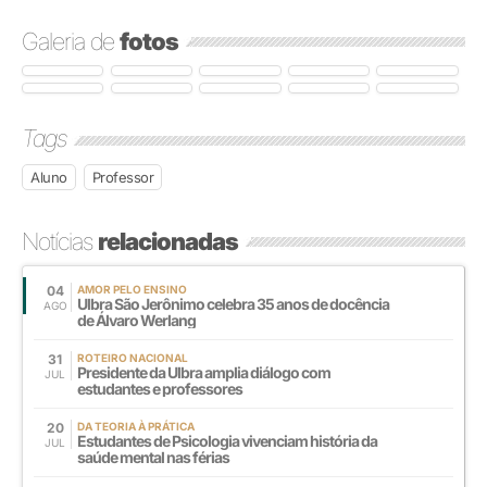
Galeria de
fotos
Tags
Aluno
Professor
Notícias
relacionadas
04
AMOR PELO ENSINO
Ulbra São Jerônimo celebra 35 anos de docência
AGO
de Álvaro Werlang
31
ROTEIRO NACIONAL
Presidente da Ulbra amplia diálogo com
JUL
estudantes e professores
20
DA TEORIA À PRÁTICA
Estudantes de Psicologia vivenciam história da
JUL
saúde mental nas férias