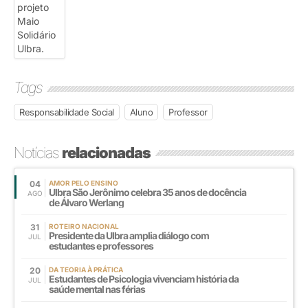
Tags
Responsabilidade Social
Aluno
Professor
Notícias
relacionadas
04
AMOR PELO ENSINO
Ulbra São Jerônimo celebra 35 anos de docência
AGO
de Álvaro Werlang
31
ROTEIRO NACIONAL
Presidente da Ulbra amplia diálogo com
JUL
estudantes e professores
20
DA TEORIA À PRÁTICA
Estudantes de Psicologia vivenciam história da
JUL
saúde mental nas férias