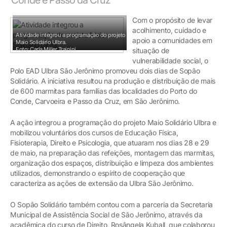
Com o propósito de levar
acolhimento, cuidado e
Atividade integrou a programação do projeto
apoio a comunidades em
Maio Solidário Ulbra.
Foto: Carla Miller Trainini
situação de
vulnerabilidade social, o
Polo EAD Ulbra São Jerônimo promoveu dois dias de Sopão
Solidário. A iniciativa resultou na produção e distribuição de mais
de 600 marmitas para famílias das localidades do Porto do
Conde, Carvoeira e Passo da Cruz, em São Jerônimo.
A ação integrou a programação do projeto Maio Solidário Ulbra e
mobilizou voluntários dos cursos de Educação Física,
Fisioterapia, Direito e Psicologia, que atuaram nos dias 28 e 29
de maio, na preparação das refeições, montagem das marmitas,
organização dos espaços, distribuição e limpeza dos ambientes
utilizados, demonstrando o espírito de cooperação que
caracteriza as ações de extensão da Ulbra São Jerônimo.
O Sopão Solidário também contou com a parceria da Secretaria
Municipal de Assistência Social de São Jerônimo, através da
acadêmica do curso de Direito, Rosângela Kuball, que colaborou