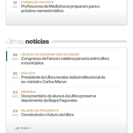
10
FORMAÇÃO DOCENTE
Professores de Medicina se preparam para o
JUL
próximo semestre letivo
Últimas
notícias
06
CRIAÇÃO DE OBSERVATÓRIO DE DADOS
Congresso da Famurs celebra parceria entre Ulbra
AGO
e municípios
05
DIÁLOGO
Presidente da Ulbra recebe visita institucional do
AGO
ex-ministro Carlos Marun
03
MEMÓRIA
Documentário de alunos da Ulbra preserva
AGO
depoimento de Bagre Fagundes
03
PALAVRA DO PRESIDENTE
Construindo o futuro da Ulbra
AGO
ver mais »