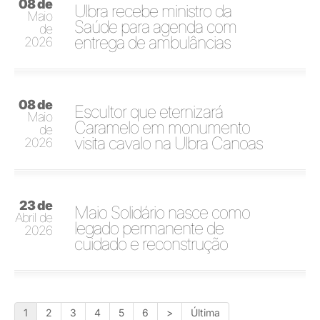
08 de
Ulbra recebe ministro da
Maio
Saúde para agenda com
de
entrega de ambulâncias
2026
08 de
Escultor que eternizará
Maio
Caramelo em monumento
de
visita cavalo na Ulbra Canoas
2026
23 de
Maio Solidário nasce como
Abril de
legado permanente de
2026
cuidado e reconstrução
1
2
3
4
5
6
>
Última