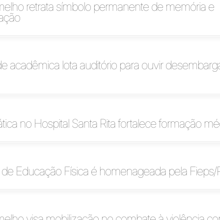
elho retrata símbolo permanente de memória e
zação
 acadêmica lota auditório para ouvir desembarg
ática no Hospital Santa Rita fortalece formação mé
de Educação Física é homenageada pela Fieps/
lho visa mobilização no combate à violência con