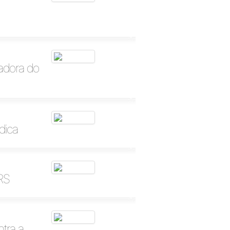
adora do
dica
RS
tra a