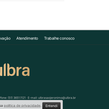
ovação
Atendimento
Trabalhe conosco
ne: (51) 3651.1121 · E-mail:
ulbrasaojeronimo@ulbra.br
ssa
política de privacidade
.
Entendi