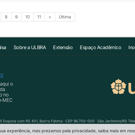
8
9
10
11
>
Última
isa
Sobre a ULBRA
Extensão
Espaço Acadêmico
In
5 Esquina com RS 401, Bairro Fátima · CEP 96.700-000 · São Jerônimo/RS Telefo
 sua experiência, mas prezamos pela privacidade, saiba mais em no