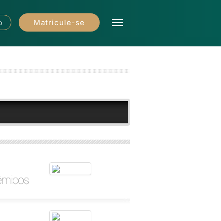
Matricule-se
o
êmicos