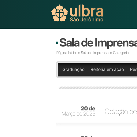
Sala de Imprens
Página Inicial
»
Sala de Imprensa
» Categoria
Graduação
Reitoria em ação
Pes
20 de
Colação de
Março de 2026