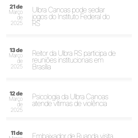
21 de
Ulbra Canoas pode sediar
Março
jogos do Instituto Federal do
de
RS
2025
13 de
Reitor da Ulbra RS participa de
Março
reuniões institucionais em
de
Brasília
2025
12 de
Psicologia da Ulbra Canoas
Março
atende vítimas de violência
de
2025
11 de
Embaixador de Ruanda visita