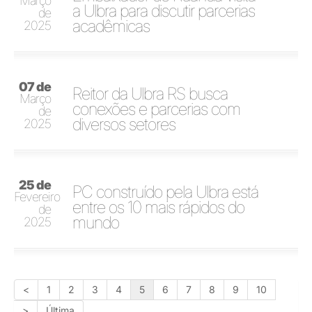
Março
a Ulbra para discutir parcerias
de
acadêmicas
2025
07 de
Reitor da Ulbra RS busca
Março
conexões e parcerias com
de
diversos setores
2025
25 de
PC construído pela Ulbra está
Fevereiro
entre os 10 mais rápidos do
de
mundo
2025
<
1
2
3
4
5
6
7
8
9
10
>
Última