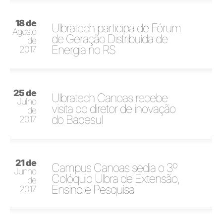
18 de
Ulbratech participa de Fórum
Agosto
de Geração Distribuída de
de
Energia no RS
2017
25 de
Ulbratech Canoas recebe
Julho
visita do diretor de inovação
de
do Badesul
2017
21 de
Campus Canoas sedia o 3º
Junho
Colóquio Ulbra de Extensão,
de
Ensino e Pesquisa
2017