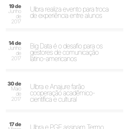
19 de
Ulbra realiza evento para troca
Junho
de experiência entre alunos
de
2017
14 de
Big Data é o desafio para os
Junho
gestores de comunicação
de
latino-americanos
2017
30 de
Ulbra e Anajure farão
Maio
cooperação acadêmico-
de
científica e cultural
2017
17 de
Ulbra e PGE assinam Termo