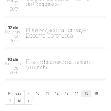
Março
de Cooperação
de
2017
17 de
PDI é lançado na Formação
Fevereiro
Docente Continuada
de
2017
10 de
Fósseis brasileiros espantam
Novembro
o mundo
de
2016
Primeira
<
10
11
12
13
14
15
16
17
18
>