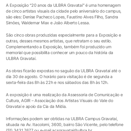
A Exposição “20 anos da ULBRA Gravataí” é uma homenagem
de cinco artistas visuais da cidade pelo aniversário do campus,
são eles: Denise Pacheco Lopes, Faustino Alves Filho, Sandra
Simões, Waldemar Max e João Alberto Lessa.
São cinco obras produzidas especialmente para a Exposição e
outras, desses mesmos artistas, que retratam o seu estilo.
Complementando a Exposição, também foi produzido um
memorial que possibilita conhecer um pouco da história da
ULBRA Gravataí.
As obras ficarão expostas no saguão da ULBRA Gravataí até o
dia 30 de agosto. O horário para visitação é de segunda a
sexta-feira das 8h às 22h e nos sábados das 8h às 12h.
A exposição é uma realização da Assessoria de Comunicação e
Cultura, AGIR – Associação dos Artistas Visuais do Vale do
Gravataí e apoio da Cia da Mídia.
Informações podem ser obtidas na ULBRA Campus Gravataí,
situada na Av. Itacolomi, 3600, bairro São Vicente, pelo telefone
(51) 3431.7677 ou e-mail acsgravatai@ulbra.br.