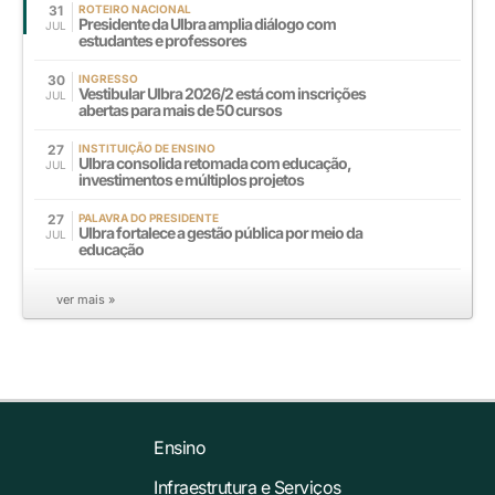
31
ROTEIRO NACIONAL
Presidente da Ulbra amplia diálogo com
JUL
estudantes e professores
30
INGRESSO
Vestibular Ulbra 2026/2 está com inscrições
JUL
abertas para mais de 50 cursos
27
INSTITUIÇÃO DE ENSINO
Ulbra consolida retomada com educação,
JUL
investimentos e múltiplos projetos
27
PALAVRA DO PRESIDENTE
Ulbra fortalece a gestão pública por meio da
JUL
educação
ver mais »
Ensino
Infraestrutura e Serviços