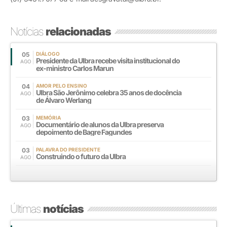
Notícias
relacionadas
05
DIÁLOGO
Presidente da Ulbra recebe visita institucional do
AGO
ex-ministro Carlos Marun
04
AMOR PELO ENSINO
Ulbra São Jerônimo celebra 35 anos de docência
AGO
de Álvaro Werlang
03
MEMÓRIA
Documentário de alunos da Ulbra preserva
AGO
depoimento de Bagre Fagundes
03
PALAVRA DO PRESIDENTE
Construindo o futuro da Ulbra
AGO
Últimas
notícias