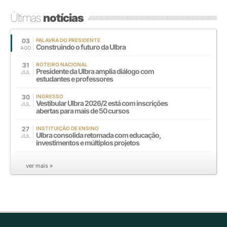
Últimas
notícias
03
PALAVRA DO PRESIDENTE
Construindo o futuro da Ulbra
AGO
31
ROTEIRO NACIONAL
Presidente da Ulbra amplia diálogo com
JUL
estudantes e professores
30
INGRESSO
Vestibular Ulbra 2026/2 está com inscrições
JUL
abertas para mais de 50 cursos
27
INSTITUIÇÃO DE ENSINO
Ulbra consolida retomada com educação,
JUL
investimentos e múltiplos projetos
ver mais »