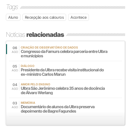
Tags
Aluno
Recepção aos calouros
Acontece
Notícias
relacionadas
06
CRIAÇÃO DE OBSERVATÓRIO DE DADOS
Congresso da Famurs celebra parceria entre Ulbra
AGO
e municípios
05
DIÁLOGO
Presidente da Ulbra recebe visita institucional do
AGO
ex-ministro Carlos Marun
04
AMOR PELO ENSINO
Ulbra São Jerônimo celebra 35 anos de docência
AGO
de Álvaro Werlang
03
MEMÓRIA
Documentário de alunos da Ulbra preserva
AGO
depoimento de Bagre Fagundes