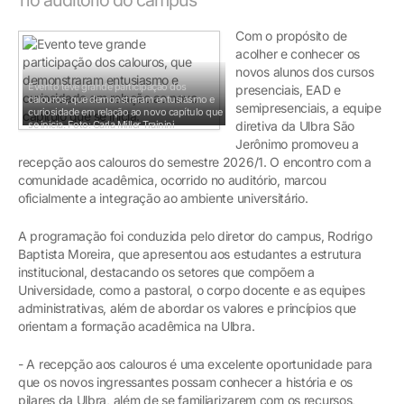
Com o propósito de
acolher e conhecer os
novos alunos dos cursos
Evento teve grande participação dos
presenciais, EAD e
calouros, que demonstraram entusiasmo e
semipresenciais, a equipe
curiosidade em relação ao novo capítulo que
se inicia.
Foto: Carla Miller Trainini
diretiva da Ulbra São
Jerônimo promoveu a
recepção aos calouros do semestre 2026/1. O encontro com a
comunidade acadêmica, ocorrido no auditório, marcou
oficialmente a integração ao ambiente universitário.
A programação foi conduzida pelo diretor do campus, Rodrigo
Baptista Moreira, que apresentou aos estudantes a estrutura
institucional, destacando os setores que compõem a
Universidade, como a pastoral, o corpo docente e as equipes
administrativas, além de abordar os valores e princípios que
orientam a formação acadêmica na Ulbra.
- A recepção aos calouros é uma excelente oportunidade para
que os novos ingressantes possam conhecer a história e os
pilares da Ulbra, além de se familiarizarem com os recursos,