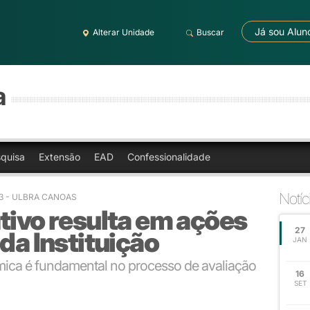
Já sou Alun
Alterar Unidade
Buscar
a
quisa
Extensão
EAD
Confessionalidade
Notíc
03
- ULBRA CANOAS
tivo resulta em ações
27
da Instituição
JAN
ca é fundamental no processo de avaliação
16
SET