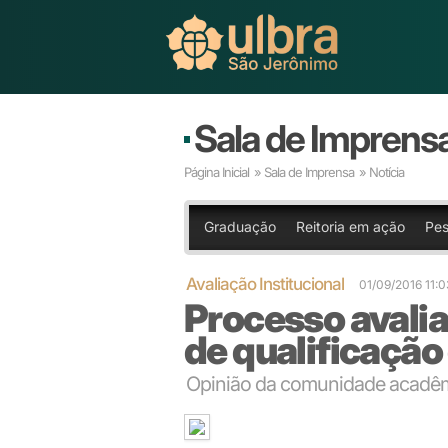
Sala de Imprens
Página Inicial
»
Sala de Imprensa
» Notícia
Graduação
Reitoria em ação
Pes
Avaliação Institucional
01/09/2016 11:
Processo avalia
de qualificação 
Opinião da comunidade acadêmi