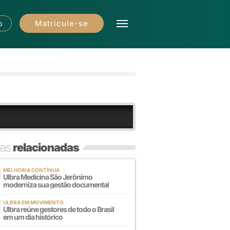
Matricule-se
o
ias
relacionadas
MELHORIA CONTÍNUA
Ulbra Medicina São Jerônimo
moderniza sua gestão documental
ULBRA EM MOVIMENTO
Ulbra reúne gestores de todo o Brasil
em um dia histórico