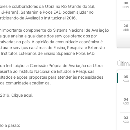
08
ores e colaboradores da Ulbra no Rio Grande do Sul,
NOV
m Ji-Paraná, Santarém e Polos EAD podem ajudar no
rticipando da Avaliação Institucional 2016.
26
um importante componente do Sistema Nacional de Avaliação
ABR
 que analisa a qualidade dos serviços oferecidos por
e privadas no país. A opinião da comunidade acadêmica é
utura e serviços nas áreas de Ensino, Pesquisa e Extensão
 Institutos Luteranos de Ensino Superior e Polos EAD.
Últi
a Instituição, a Comissão Própria de Avaliação da Ulbra
esenta ao Instituto Nacional de Estudos e Pesquisas
esultados e ações propostas para atender às necessidades
05
AGO
 da comunidade acadêmica.
 2016. Clique aqui.
04
AGO
03
AGO
sso a passo: