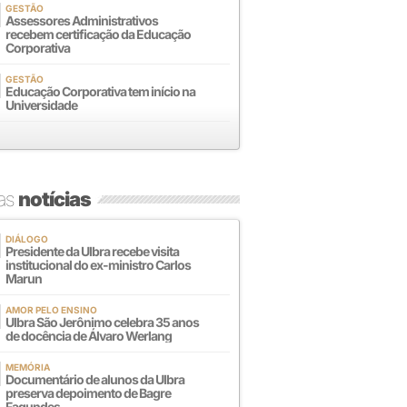
GESTÃO
Assessores Administrativos
recebem certificação da Educação
Corporativa
GESTÃO
Educação Corporativa tem início na
Universidade
mas
notícias
DIÁLOGO
Presidente da Ulbra recebe visita
institucional do ex-ministro Carlos
Marun
AMOR PELO ENSINO
Ulbra São Jerônimo celebra 35 anos
de docência de Álvaro Werlang
MEMÓRIA
Documentário de alunos da Ulbra
preserva depoimento de Bagre
Fagundes