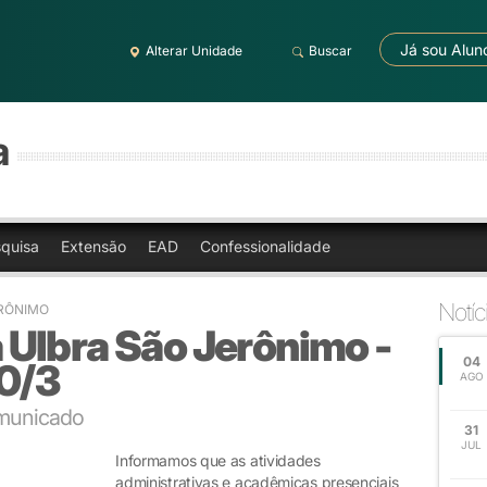
Já sou Alun
Alterar Unidade
Buscar
a
quisa
Extensão
EAD
Confessionalidade
Notíc
ERÔNIMO
Ulbra São Jerônimo -
04
20/3
AGO
omunicado
31
JUL
Informamos que as atividades
administrativas e acadêmicas presenciais