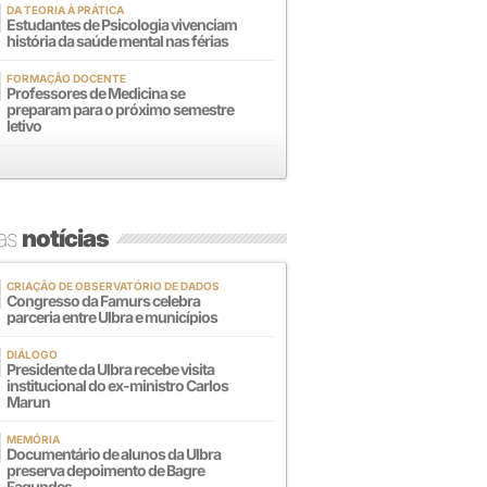
DA TEORIA À PRÁTICA
Estudantes de Psicologia vivenciam
história da saúde mental nas férias
FORMAÇÃO DOCENTE
Professores de Medicina se
preparam para o próximo semestre
letivo
mas
notícias
CRIAÇÃO DE OBSERVATÓRIO DE DADOS
Congresso da Famurs celebra
parceria entre Ulbra e municípios
DIÁLOGO
Presidente da Ulbra recebe visita
institucional do ex-ministro Carlos
Marun
MEMÓRIA
Documentário de alunos da Ulbra
preserva depoimento de Bagre
Fagundes