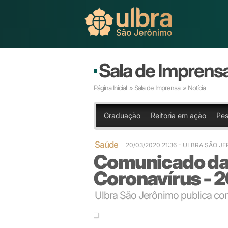
Sala de Imprens
Página Inicial
»
Sala de Imprensa
» Notícia
Graduação
Reitoria em ação
Pes
Saúde
20/03/2020 21:36
- ULBRA SÃO J
Comunicado da 
Coronavírus - 
Ulbra São Jerônimo publica c