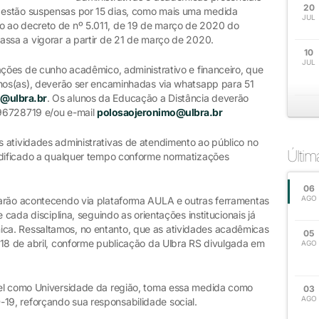
20
 estão suspensas por 15 dias, como mais uma medida
JUL
 ao decreto de nº 5.011, de 19 de março de 2020 do
assa a vigorar a partir de 21 de março de 2020.
10
JUL
ações de cunho acadêmico, administrativo e financeiro, que
unos(as), deverão ser encaminhadas via whatsapp para 51
o@ulbra.br
. Os alunos da Educação a Distância deverão
 996728719 e/ou e-mail
polosaojeronimo@ulbra.br
 atividades administrativas de atendimento ao público no
Últi
odificado a qualquer tempo conforme normatizações
06
AGO
uarão acontecendo via plataforma AULA e outras ferramentas
 cada disciplina, seguindo as orientações institucionais já
a. Ressaltamos, no entanto, que as atividades acadêmicas
05
 18 de abril, conforme publicação da Ulbra RS divulgada em
AGO
pel como Universidade da região, toma essa medida como
03
AGO
9, reforçando sua responsabilidade social.