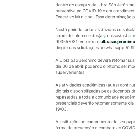
dentro do campus da Ulbra São Jerônimo
preventiva ao COVID-19 e em atendimento
Executivo Municipal. Essa determinação p
Neste período todas as dúvidas ou solicit
sejam de interesse dos(as) nossos(as) al
993557031 e/ou e-mail
ulbrasaojeronim
dirigir suas solicitações ao whatsapp 51
A Ulbra São Jerônimo deverá retomar suas
dia 06 de abril, podendo o retorno ser m
supervenientes.
As atividades acadêmicas (aulas) contin
digitais disponibilizadas pelos docentes de
repassadas a toda a comunidade acadêmic
presenciais deverão retornar somente dia
19/03.
A instituição, no cumprimento de seu pa
forma de prevenção e combate ao COVID-1