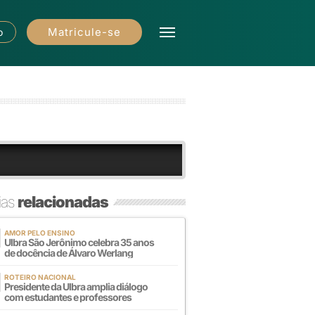
Matricule-se
o
ias
relacionadas
AMOR PELO ENSINO
Ulbra São Jerônimo celebra 35 anos
de docência de Álvaro Werlang
ROTEIRO NACIONAL
Presidente da Ulbra amplia diálogo
com estudantes e professores