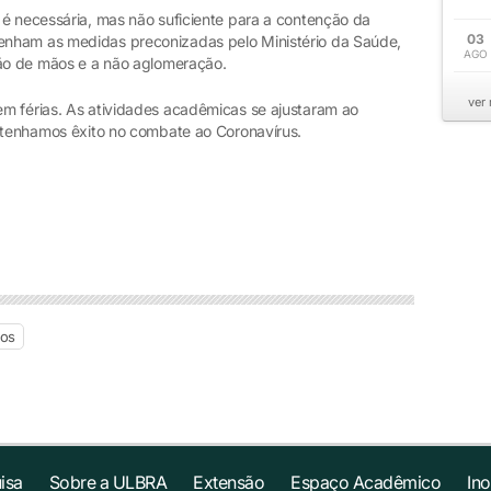
 é necessária, mas não suficiente para a contenção da
03
enham as medidas preconizadas pelo Ministério da Saúde,
AGO
ção de mãos e a não aglomeração.
ver
m férias. As atividades acadêmicas se ajustaram ao
e tenhamos êxito no combate ao Coronavírus.
ios
isa
Sobre a ULBRA
Extensão
Espaço Acadêmico
In