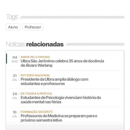
Tags
Aluno
Professor
Notícias
relacionadas
04
AMOR PELO ENSINO
Ulbra São Jerônimo celebra 35 anos de docência
AGO
de Álvaro Werlang
31
ROTEIRO NACIONAL
Presidente da Ulbra amplia diálogo com
JUL
estudantes e professores
20
DA TEORIA À PRÁTICA
Estudantes de Psicologia vivenciam história da
JUL
saúde mental nas férias
10
FORMAÇÃO DOCENTE
Professores de Medicina se preparam para o
JUL
próximo semestre letivo