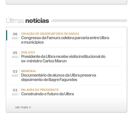
Últimas
notícias
06
CRIAÇÃO DE OBSERVATÓRIO DE DADOS
Congresso da Famurs celebra parceria entre Ulbra
AGO
e municípios
05
DIÁLOGO
Presidente da Ulbra recebe visita institucional do
AGO
ex-ministro Carlos Marun
03
MEMÓRIA
Documentário de alunos da Ulbra preserva
AGO
depoimento de Bagre Fagundes
03
PALAVRA DO PRESIDENTE
Construindo o futuro da Ulbra
AGO
ver mais »