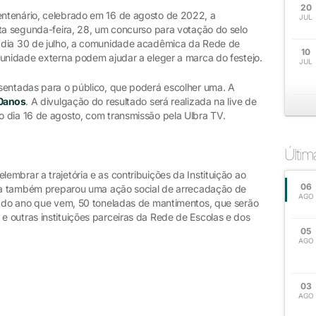
20
ntenário, celebrado em 16 de agosto de 2022, a
JUL
sta segunda-feira, 28, um concurso para votação do selo
 dia 30 de julho, a comunidade acadêmica da Rede de
10
munidade externa podem ajudar a eleger a marca do festejo.
JUL
sentadas para o público, que poderá escolher uma. A
50anos
. A divulgação do resultado será realizada na live de
 dia 16 de agosto, com transmissão pela Ulbra TV.
Últi
mbrar a trajetória e as contribuições da Instituição ao
06
bra também preparou uma ação social de arrecadação de
AGO
o do ano que vem, 50 toneladas de mantimentos, que serão
 outras instituições parceiras da Rede de Escolas e dos
05
AGO
03
AGO