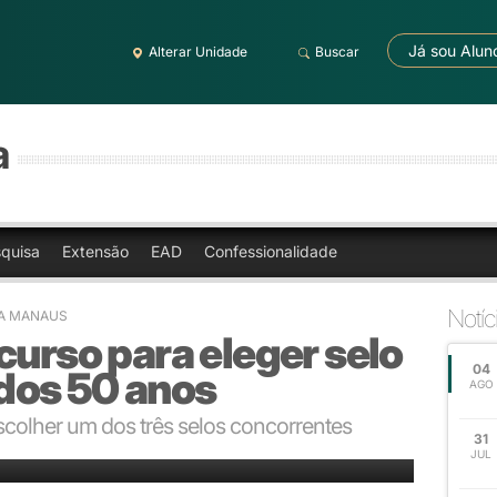
Já sou Alun
Alterar Unidade
Buscar
a
quisa
Extensão
EAD
Confessionalidade
Notíc
RA MANAUS
curso para eleger selo
04
dos 50 anos
AGO
colher um dos três selos concorrentes
31
JUL