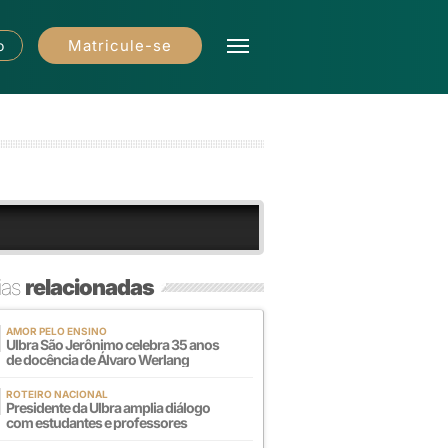
Matricule-se
o
ias
relacionadas
AMOR PELO ENSINO
Ulbra São Jerônimo celebra 35 anos
de docência de Álvaro Werlang
ROTEIRO NACIONAL
Presidente da Ulbra amplia diálogo
com estudantes e professores