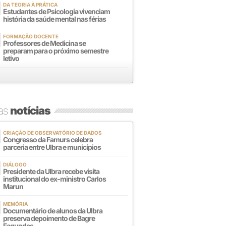
DA TEORIA À PRÁTICA
Estudantes de Psicologia vivenciam
história da saúde mental nas férias
FORMAÇÃO DOCENTE
Professores de Medicina se
preparam para o próximo semestre
letivo
mas
notícias
CRIAÇÃO DE OBSERVATÓRIO DE DADOS
Congresso da Famurs celebra
parceria entre Ulbra e municípios
DIÁLOGO
Presidente da Ulbra recebe visita
institucional do ex-ministro Carlos
Marun
MEMÓRIA
Documentário de alunos da Ulbra
preserva depoimento de Bagre
Fagundes