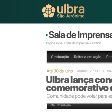
Sala de Imprens
Página Inicial
»
Sala de Imprensa
» Notícia
Graduação
Reitoria em ação
Pes
Até 30 de julho
28/06/2021 11:43
- ULB
Ulbra lança con
comemorativo 
Comunidade pode votar para es
Foto: Reprodução