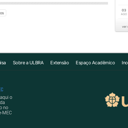
03
ios
AGO
ver
isa
Sobre a ULBRA
Extensão
Espaço Acadêmico
In