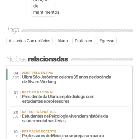
Tags
Assuntos Comunitários
Aluno
Professor
Egresso
Notícias
relacionadas
04
AMOR PELO ENSINO
Ulbra São Jerônimo celebra 35 anos de docência
AGO
de Álvaro Werlang
31
ROTEIRO NACIONAL
Presidente da Ulbra amplia diálogo com
JUL
estudantes e professores
20
DA TEORIA À PRÁTICA
Estudantes de Psicologia vivenciam história da
JUL
saúde mental nas férias
10
FORMAÇÃO DOCENTE
Professores de Medicina se preparam para o
JUL