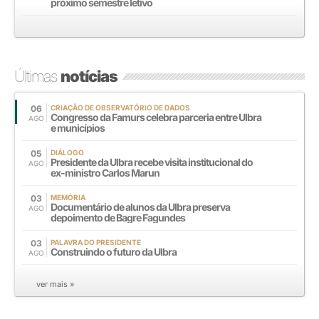
próximo semestre letivo
Últimas
notícias
06
CRIAÇÃO DE OBSERVATÓRIO DE DADOS
Congresso da Famurs celebra parceria entre Ulbra
AGO
e municípios
05
DIÁLOGO
Presidente da Ulbra recebe visita institucional do
AGO
ex-ministro Carlos Marun
03
MEMÓRIA
Documentário de alunos da Ulbra preserva
AGO
depoimento de Bagre Fagundes
03
PALAVRA DO PRESIDENTE
Construindo o futuro da Ulbra
AGO
ver mais »