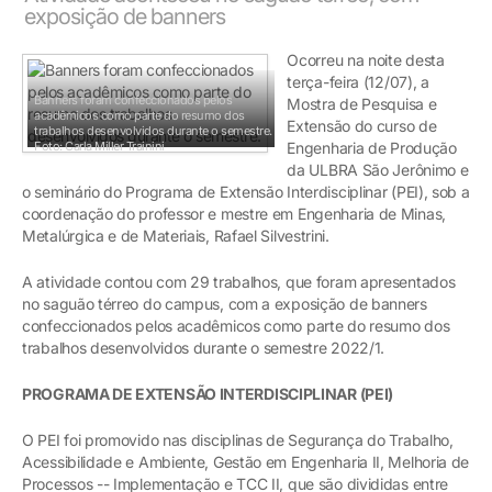
exposição de banners
Ocorreu na noite desta
terça-feira (12/07), a
Banners foram confeccionados pelos
Mostra de Pesquisa e
acadêmicos como parte do resumo dos
Extensão do curso de
trabalhos desenvolvidos durante o semestre.
Foto: Carla Miller Trainini
Engenharia de Produção
da ULBRA São Jerônimo e
o seminário do Programa de Extensão Interdisciplinar (PEI), sob a
coordenação do professor e mestre em Engenharia de Minas,
Metalúrgica e de Materiais, Rafael Silvestrini.
A atividade contou com 29 trabalhos, que foram apresentados
no saguão térreo do campus, com a exposição de banners
confeccionados pelos acadêmicos como parte do resumo dos
trabalhos desenvolvidos durante o semestre 2022/1.
PROGRAMA DE EXTENSÃO INTERDISCIPLINAR (PEI)
O PEI foi promovido nas disciplinas de Segurança do Trabalho,
Acessibilidade e Ambiente, Gestão em Engenharia II, Melhoria de
Processos -- Implementação e TCC II, que são divididas entre