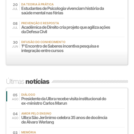
20
DA TEORIA À PRÁTICA
Estudantes de Psicologia vivenciam história da
JUL
saúde mental nas férias
08
PREVENÇÃO E RESPOSTA
Acadêmica de Direito cria projeto que agiliza ações
JUL
da Defesa Civil
30
DIFUSÃO DO CONHECIMENTO
1º Encontro de Saberes incentiva pesquisa e
JUN
integração entre cursos
Últimas
notícias
05
DIÁLOGO
Presidente da Ulbra recebe visita institucional do
AGO
ex-ministro Carlos Marun
04
AMOR PELO ENSINO
Ulbra São Jerônimo celebra 35 anos de docência
AGO
de Álvaro Werlang
03
MEMÓRIA